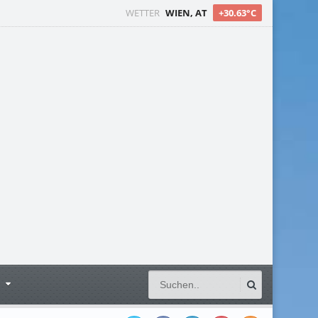
WETTER
WIEN, AT
+30.63°C