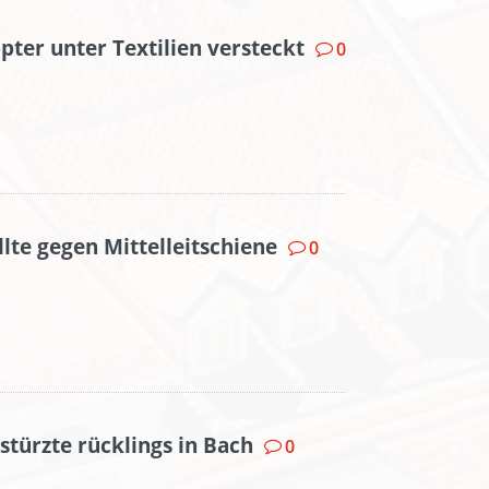
pter unter Textilien versteckt
0
lte gegen Mittelleitschiene
0
stürzte rücklings in Bach
0