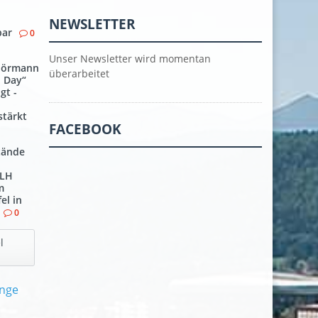
NEWSLETTER
bar
0
Unser Newsletter wird momentan
Hörmann
überarbeitet
n Day“
gt -
stärkt
FACEBOOK
tände
 LH
m
el in
0
l