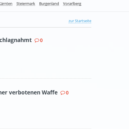
Kärnten
Steiermark
Burgenland
Vorarlberg
zur Startseite
schlagnahmt
0
iner verbotenen Waffe
0