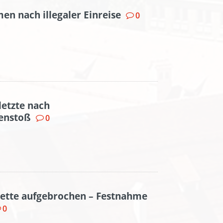
en nach illegaler Einreise
0
letzte nach
enstoß
0
sette aufgebrochen – Festnahme
0