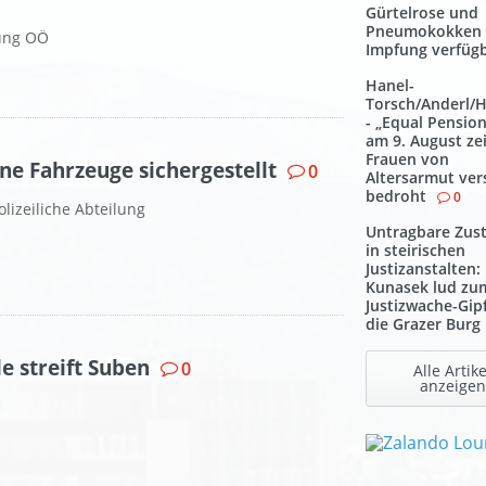
Gürtelrose und
Pneumokokken
ung OÖ
Impfung verfüg
Hanel-
Torsch/Anderl/
- „Equal Pensio
am 9. August zei
Frauen von
ne Fahrzeuge sichergestellt
0
Altersarmut ver
bedroht
0
izeiliche Abteilung
Untragbare Zus
in steirischen
Justizanstalten:
Kunasek lud zu
Justizwache-Gipf
die Grazer Burg
e streift Suben
0
Alle Artike
anzeigen