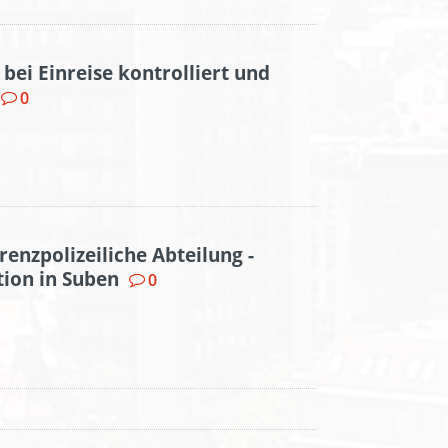
bei Einreise kontrolliert und
0
enzpolizeiliche Abteilung -
ion in Suben
0