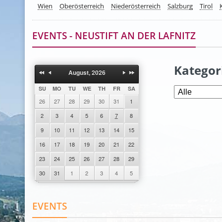
Wien
Oberösterreich
Niederösterreich
Salzburg
Tirol
EVENTS - NEUSTIFT AN DER LAFNITZ
Kategor
August, 2026
SU
MO
TU
WE
TH
FR
SA
26
27
28
29
30
31
1
2
3
4
5
6
7
8
9
10
11
12
13
14
15
16
17
18
19
20
21
22
23
24
25
26
27
28
29
30
31
1
2
3
4
5
EVENTS