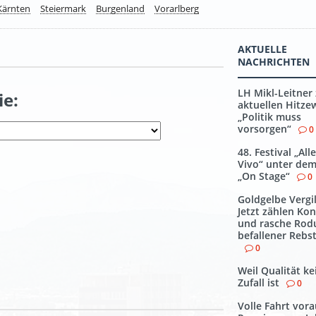
Kärnten
Steiermark
Burgenland
Vorarlberg
AKTUELLE
NACHRICHTEN
LH Mikl-Leitner
ie:
aktuellen Hitzew
„Politik muss
vorsorgen“
0
48. Festival „All
Vivo“ unter de
„On Stage“
0
Goldgelbe Vergi
Jetzt zählen Kon
und rasche Rod
befallener Rebs
0
Weil Qualität ke
Zufall ist
0
Volle Fahrt vora