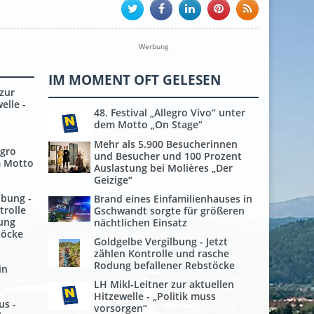
Werbung
IM MOMENT OFT GELESEN
 zur
elle -
48. Festival „Allegro Vivo“ unter
dem Motto „On Stage“
Mehr als 5.900 Besucherinnen
egro
und Besucher und 100 Prozent
m Motto
Auslastung bei Molières „Der
Geizige“
lbung -
Brand eines Einfamilienhauses in
trolle
Gschwandt sorgte für größeren
ung
nächtlichen Einsatz
töcke
Goldgelbe Vergilbung - Jetzt
zählen Kontrolle und rasche
Rodung befallener Rebstöcke
in
LH Mikl-Leitner zur aktuellen
Hitzewelle - „Politik muss
us -
vorsorgen“