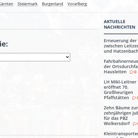
Kärnten
Steiermark
Burgenland
Vorarlberg
AKTUELLE
NACHRICHTEN
Erneuerung der 
ie:
zwischen Leitze
und Hatzenbac
Fahrbahnerneu
der Ortsdurchfa
Hausleiten
0
LH Mikl-Leitner
eröffnet 70.
Großheurigen
Pfaffstätten
Zehn Bäume zu
zehnjährigen Ju
für das PBZ
Wolkersdorf
Kleintransporte