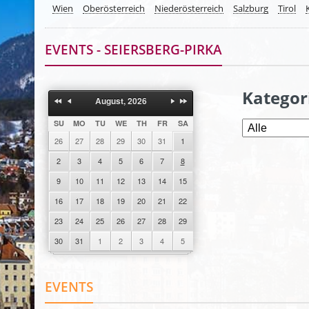
Wien
Oberösterreich
Niederösterreich
Salzburg
Tirol
EVENTS - SEIERSBERG-PIRKA
Kategor
August, 2026
SU
MO
TU
WE
TH
FR
SA
26
27
28
29
30
31
1
2
3
4
5
6
7
8
9
10
11
12
13
14
15
16
17
18
19
20
21
22
23
24
25
26
27
28
29
30
31
1
2
3
4
5
EVENTS