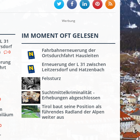
Werbung
IM MOMENT OFT GELESEN
L 31
rsdorf
Fahrbahnerneuerung der
h
0
Ortsdurchfahrt Hausleiten
erung
Erneuerung der L 31 zwischen
hrt
Leitzersdorf und Hatzenbach
Felssturz
Suchtmittelkriminalität -
Erhebungen abgeschlossen
0
Tirol baut seine Position als
m
führendes Radland der Alpen
biläum
weiter aus
0
r