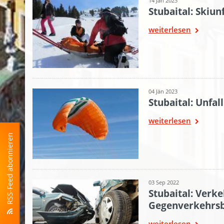
14 Jän 2023
Stubaital: Skiun
weiterlesen
04 Jän 2023
Stubaital: Unfal
weiterlesen
RSS-Feed abonnieren
03 Sep 2022
Stubaital: Verke
Gegenverkehrsb
weiterlesen