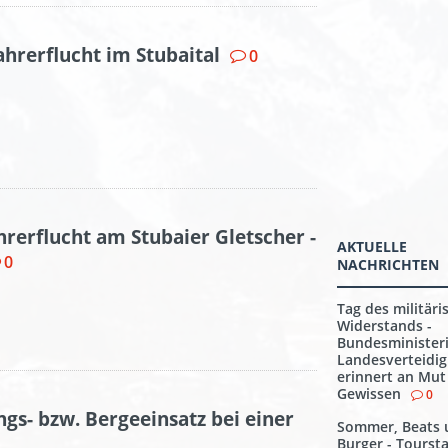
ahrerflucht im Stubaital
0
hrerflucht am Stubaier Gletscher -
AKTUELLE
0
NACHRICHTEN
Tag des militäri
Widerstands -
Bundesminister
Landesverteidi
erinnert an Mut
Gewissen
0
ngs- bzw. Bergeeinsatz bei einer
Sommer, Beats 
Burger - Toursta