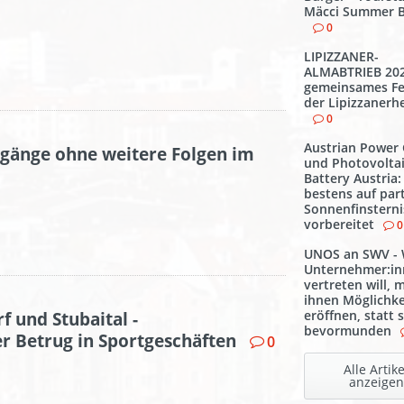
Mäcci Summer B
0
LIPIZZANER-
ALMABTRIEB 202
gemeinsames Fe
der Lipizzanerh
0
Austrian Power 
gänge ohne weitere Folgen im
und Photovoltai
Battery Austria:
bestens auf part
Sonnenfinsterni
vorbereitet
0
UNOS an SWV -
Unternehmer:i
vertreten will, 
ihnen Möglichke
eröffnen, statt s
f und Stubaital -
bevormunden
 Betrug in Sportgeschäften
0
Alle Artike
anzeigen