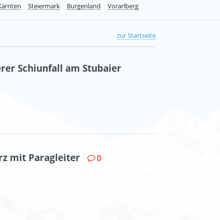
Kärnten
Steiermark
Burgenland
Vorarlberg
zur Startseite
erer Schiunfall am Stubaier
rz mit Paragleiter
0