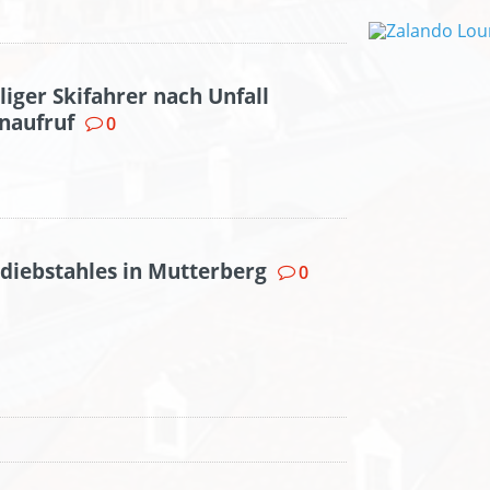
lliger Skifahrer nach Unfall
naufruf
0
ndiebstahles in Mutterberg
0