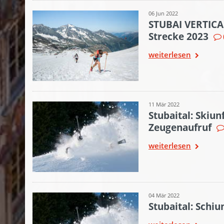
06 Jun 2022
STUBAI VERTICAL
Strecke 2023
weiterlesen
11 Mär 2022
Stubaital: Skiun
Zeugenaufruf
weiterlesen
04 Mär 2022
Stubaital: Schiu