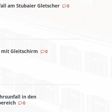
fall am Stubaier Gletscher
0
l mit Gleitschirm
0
hrsunfall in den
ereich
0