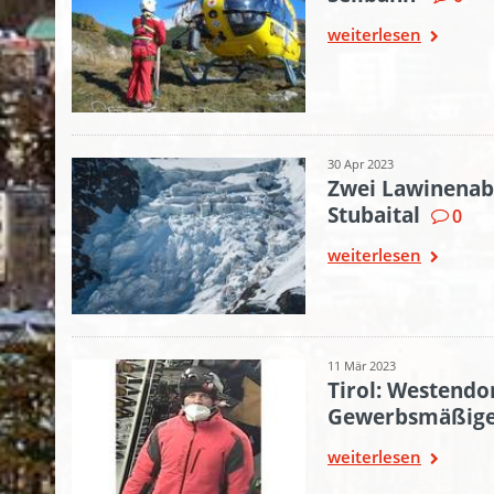
weiterlesen
30 Apr 2023
Zwei Lawinenab
Stubaital
0
weiterlesen
11 Mär 2023
Tirol: Westendor
Gewerbsmäßiger
weiterlesen