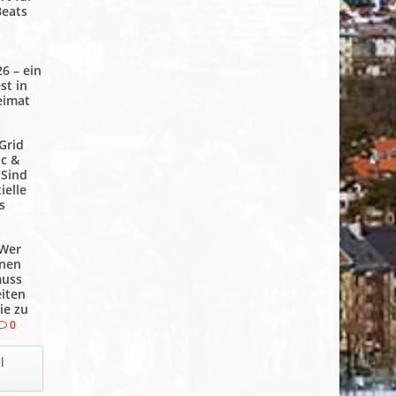
eats
6 – ein
st in
eimat
Grid
c &
 Sind
ielle
s
 Wer
nnen
muss
iten
ie zu
0
l