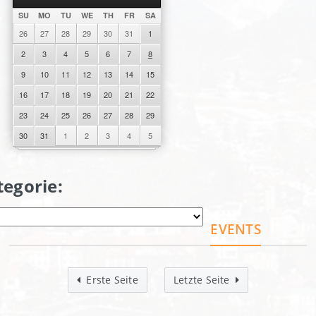
SU
MO
TU
WE
TH
FR
SA
26
27
28
29
30
31
1
2
3
4
5
6
7
8
9
10
11
12
13
14
15
16
17
18
19
20
21
22
23
24
25
26
27
28
29
30
31
1
2
3
4
5
tegorie:
EVENTS
Erste Seite
Letzte Seite