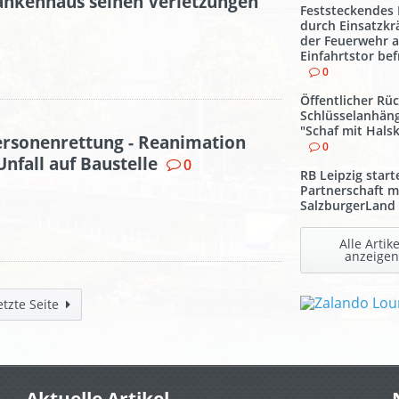
ankenhaus seinen Verletzungen
Feststeckendes
durch Einsatzkr
der Feuerwehr 
Einfahrtstor bef
0
Öffentlicher Rüc
Schlüsselanhän
"Schaf mit Hals
ersonenrettung - Reanimation
0
nfall auf Baustelle
0
RB Leipzig start
Partnerschaft m
SalzburgerLand
Alle Artike
anzeigen
etzte Seite
Aktuelle Artikel