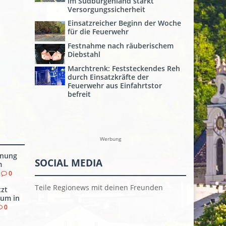
im Südburgenland stärkt
Versorgungssicherheit
Einsatzreicher Beginn der Woche
für die Feuerwehr
Festnahme nach räuberischem
Diebstahl
Marchtrenk: Feststeckendes Reh
durch Einsatzkräfte der
Feuerwehr aus Einfahrtstor
befreit
Werbung
dnung
SOCIAL MEDIA
m
0
Teile Regionews mit deinen Freunden
tzt
rum in
0