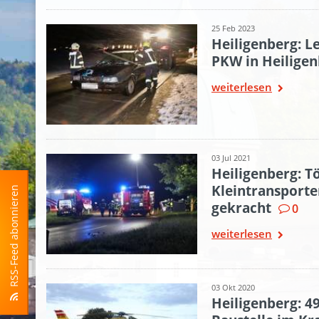
25 Feb 2023
Heiligenberg: L
PKW in Heilige
weiterlesen
03 Jul 2021
Heiligenberg: Tö
Kleintransporte
RSS-Feed abonnieren
gekracht
0
weiterlesen
03 Okt 2020
Heiligenberg: 49