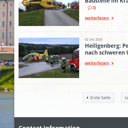
Baustelle im Kr
0
weiterlesen
02 Okt 2020
Heiligenberg: P
nach schweren U
weiterlesen
Erste Seite
L
Contact Information