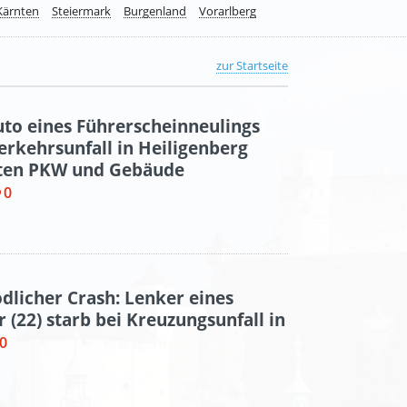
Kärnten
Steiermark
Burgenland
Vorarlberg
zur Startseite
uto eines Führerscheinneulings
rkehrsunfall in Heiligenberg
lten PKW und Gebäude
0
ödlicher Crash: Lenker eines
 (22) starb bei Kreuzungsunfall in
0