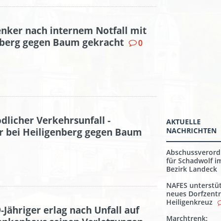
enker nach internem Notfall mit
nberg gegen Baum gekracht
0
dlicher Verkehrsunfall -
AKTUELLE
r bei Heiligenberg gegen Baum
NACHRICHTEN
Abschussveror
für Schadwolf i
Bezirk Landeck
NAFES unterstü
neues Dorfzent
Heiligenkreuz
-Jähriger erlag nach Unfall auf
Marchtrenk: