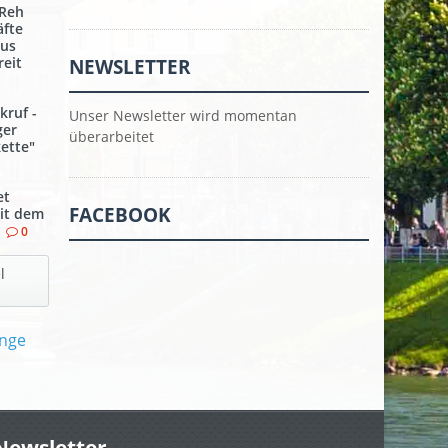
 Reh
äfte
aus
reit
NEWSLETTER
kruf -
Unser Newsletter wird momentan
ger
überarbeitet
kette"
et
FACEBOOK
it dem
0
l
Newsletter