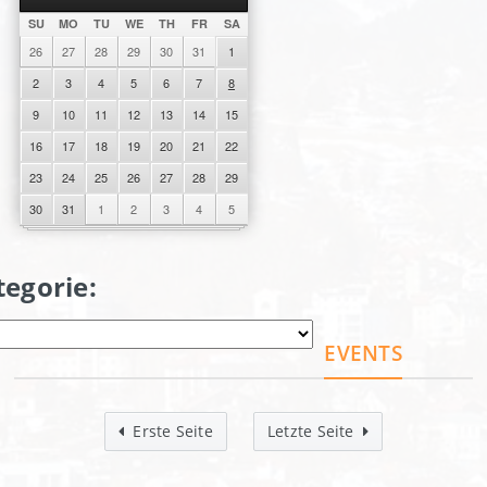
SU
MO
TU
WE
TH
FR
SA
26
27
28
29
30
31
1
2
3
4
5
6
7
8
9
10
11
12
13
14
15
16
17
18
19
20
21
22
23
24
25
26
27
28
29
30
31
1
2
3
4
5
tegorie:
EVENTS
Erste Seite
Letzte Seite