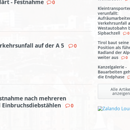
ärt - Festnahme
0
Kleintransporte
verunfallt:
Aufräumarbeite
Verkehrsunfall 
Westautobahn b
Sipbachzell
0
Tirol baut seine
rkehrsunfall auf der A 5
0
Position als fü
Radland der Al
weiter aus
0
Kanzelgalerie -
Bauarbeiten geh
die Endphase
Alle Artike
anzeigen
estnahme nach mehreren
d Einbruchsdiebstählen
0