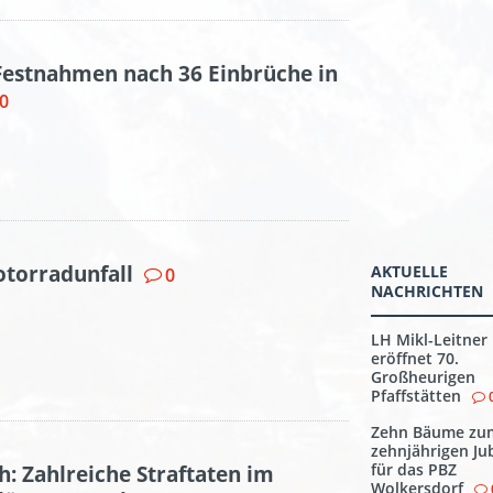
Festnahmen nach 36 Einbrüche in
0
otorradunfall
AKTUELLE
0
NACHRICHTEN
LH Mikl-Leitner
eröffnet 70.
Großheurigen
Pfaffstätten
Zehn Bäume zu
zehnjährigen Ju
für das PBZ
h: Zahlreiche Straftaten im
Wolkersdorf