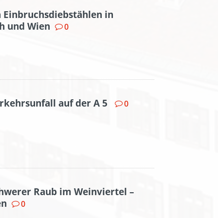
 Einbruchsdiebstählen in
ch und Wien
0
rkehrsunfall auf der A 5
0
hwerer Raub im Weinviertel –
en
0