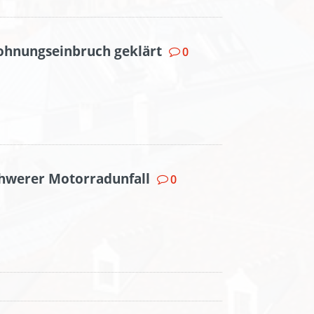
ohnungseinbruch geklärt
0
chwerer Motorradunfall
0