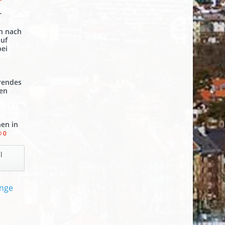
r
n nach
auf
ei
hrendes
pen
en in
0
l