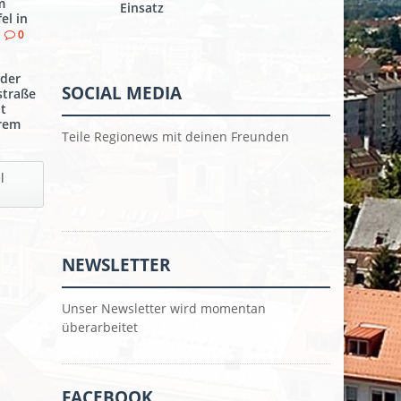
m
Einsatz
el in
0
 der
SOCIAL MEDIA
straße
t
erem
Teile Regionews mit deinen Freunden
l
NEWSLETTER
Unser Newsletter wird momentan
überarbeitet
FACEBOOK