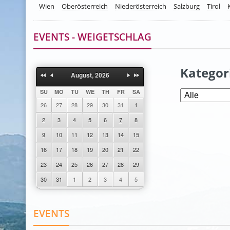
Wien
Oberösterreich
Niederösterreich
Salzburg
Tirol
EVENTS - WEIGETSCHLAG
Kategor
August, 2026
SU
MO
TU
WE
TH
FR
SA
26
27
28
29
30
31
1
2
3
4
5
6
7
8
9
10
11
12
13
14
15
16
17
18
19
20
21
22
23
24
25
26
27
28
29
30
31
1
2
3
4
5
EVENTS