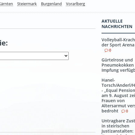
Kärnten
Steiermark
Burgenland
Vorarlberg
AKTUELLE
NACHRICHTEN
Volleyball-Krach
ie:
der Sport Arena
0
Gürtelrose und
Pneumokokken
Impfung verfüg
Hanel-
Torsch/Anderl/
- „Equal Pensio
am 9. August zei
Frauen von
Altersarmut ver
bedroht
0
Untragbare Zus
in steirischen
Justizanstalten: