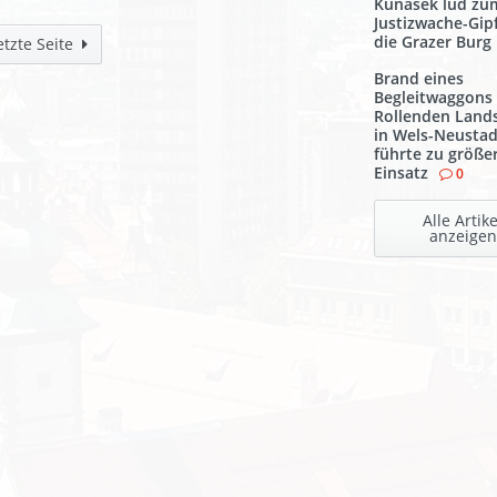
Kunasek lud zu
Justizwache-Gipf
die Grazer Burg
etzte Seite
Brand eines
Begleitwaggons
Rollenden Land
in Wels-Neustad
führte zu größ
Einsatz
0
Alle Artike
anzeigen