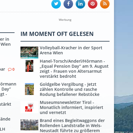
Werbung
IM MOMENT OFT GELESEN
er in
 Wien
Volleyball-Kracher in der Sport
Arena Wien
Hanel-Torsch/Anderl/Hörmann -
„Equal Pension Day“ am 9. August
bar
0
zeigt - Frauen von Altersarmut
verstärkt bedroht
Hörmann
Goldgelbe Vergilbung - Jetzt
n Day“
zählen Kontrolle und rasche
gt -
Rodung befallener Rebstöcke
Museumsnewsletter Tirol -
stärkt
Monatlich informiert, inspiriert
und vernetzt
tände
Brand eines Begleitwaggons der
Rollenden Landstraße in Wels-
 LH
Neustadt führte zu größerem