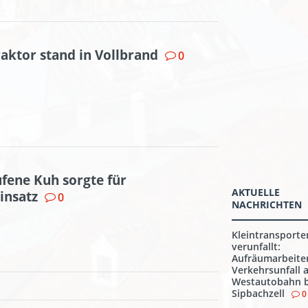
raktor stand in Vollbrand
0
ufene Kuh sorgte für
AKTUELLE
insatz
0
NACHRICHTEN
Kleintransporte
verunfallt:
Aufräumarbeite
Verkehrsunfall 
Westautobahn b
Sipbachzell
0