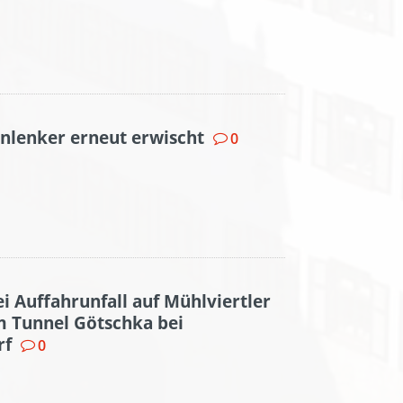
enlenker erneut erwischt
0
ei Auffahrunfall auf Mühlviertler
m Tunnel Götschka bei
rf
0