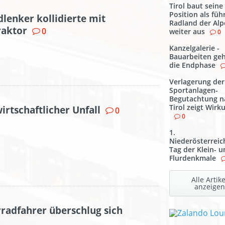
Tirol baut seine
Position als fü
lenker kollidierte mit
Radland der Al
raktor
0
weiter aus
0
Kanzelgalerie -
Bauarbeiten geh
die Endphase
Verlagerung der
Sportanlagen-
Begutachtung n
Tirol zeigt Wirk
irtschaftlicher Unfall
0
0
1.
Niederösterreic
Tag der Klein- 
Flurdenkmale
Alle Artike
anzeigen
rradfahrer überschlug sich