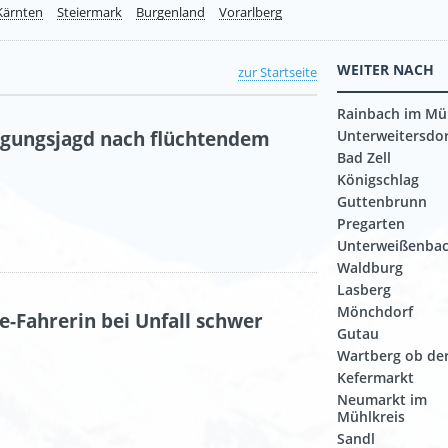
Kärnten
Steiermark
Burgenland
Vorarlberg
WEITER NACH
zur Startseite
Rainbach im Mü
olgungsjagd nach flüchtendem
Unterweitersdor
Bad Zell
Königschlag
Guttenbrunn
Pregarten
Unterweißenba
Waldburg
Lasberg
Mönchdorf
e-Fahrerin bei Unfall schwer
Gutau
Wartberg ob der
Kefermarkt
Neumarkt im
Mühlkreis
Sandl