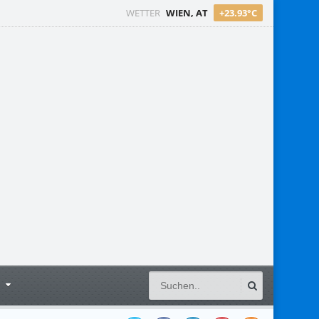
WETTER
WIEN, AT
+23.93°C