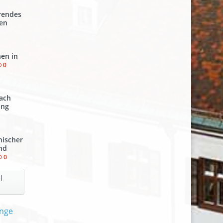
hrendes
pen
en in
0
ach
ung
hischer
und
0
l