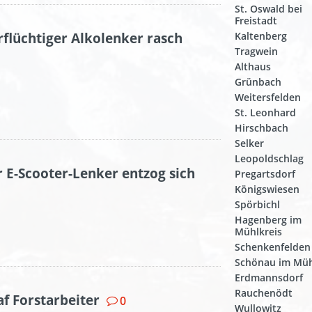
St. Oswald bei
Freistadt
rflüchtiger Alkolenker rasch
Kaltenberg
Tragwein
Althaus
Grünbach
Weitersfelden
St. Leonhard
Hirschbach
Selker
Leopoldschlag
r E-Scooter-Lenker entzog sich
Pregartsdorf
Königswiesen
Spörbichl
Hagenberg im
Mühlkreis
Schenkenfelden
Schönau im Müh
Erdmannsdorf
Rauchenödt
raf Forstarbeiter
0
Wullowitz