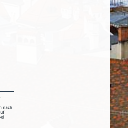
r
n nach
auf
ei