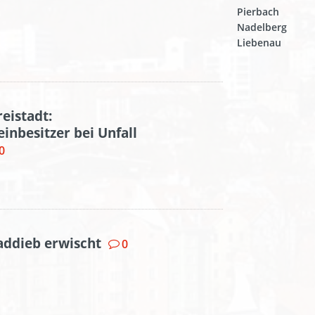
Pierbach
Nadelberg
Liebenau
reistadt:
inbesitzer bei Unfall
0
raddieb erwischt
0