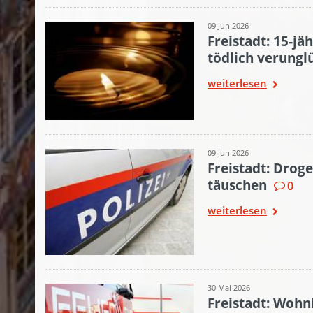
09 Jun 2026
Freistadt: 15-jä
tödlich verungl
weiterlesen
09 Jun 2026
Freistadt: Drog
täuschen
0
weiterlesen
30 Mai 2026
Freistadt: Woh