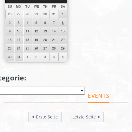
SU
MO
TU
WE
TH
FR
SA
26
27
28
29
30
31
1
2
3
4
5
6
7
8
9
10
11
12
13
14
15
16
17
18
19
20
21
22
23
24
25
26
27
28
29
30
31
1
2
3
4
5
tegorie:
EVENTS
Erste Seite
Letzte Seite