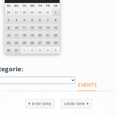
SU
MO
TU
WE
TH
FR
SA
26
27
28
29
30
31
1
2
3
4
5
6
7
8
9
10
11
12
13
14
15
16
17
18
19
20
21
22
23
24
25
26
27
28
29
30
31
1
2
3
4
5
tegorie:
EVENTS
Erste Seite
Letzte Seite