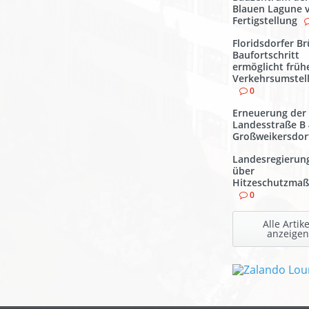
Blauen Lagune 
Fertigstellung
Floridsdorfer Br
Baufortschritt
ermöglicht früh
Verkehrsumstel
0
Erneuerung der
Landesstraße B 
Großweikersdor
Landesregierun
über
Hitzeschutzma
0
Alle Artike
anzeigen