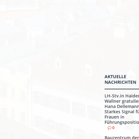
AKTUELLE
NACHRICHTEN
LH-Stv.in Haide
Wallner gratulie
Hana Dellemann
Starkes Signal f
Frauen in
Führungspositi
0
Bauzentrum der