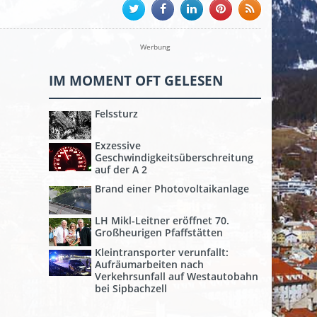
Werbung
IM MOMENT OFT GELESEN
Felssturz
Exzessive
Geschwindigkeitsüberschreitung
auf der A 2
Brand einer Photovoltaikanlage
LH Mikl-Leitner eröffnet 70.
Großheurigen Pfaffstätten
Kleintransporter verunfallt:
Aufräumarbeiten nach
Verkehrsunfall auf Westautobahn
bei Sipbachzell