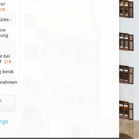
vor
0
ücke -
ere
lung
4 bei
f
0
g berät
ßnahmen
l