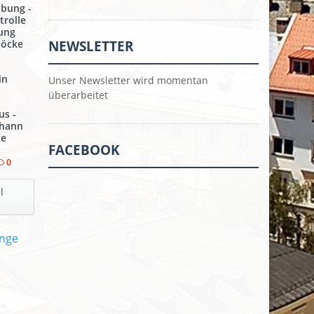
lbung -
trolle
ung
NEWSLETTER
töcke
in
Unser Newsletter wird momentan
überarbeitet
us -
ohann
te
FACEBOOK
0
l