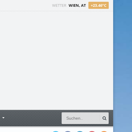
WETTER
WIEN, AT
+23.46°C