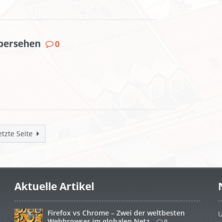
übersehen
0
etzte Seite
Aktuelle Artikel
Firefox vs Chrome – Zwei der weltbesten
U
Webbrowser im globalen Netz
0