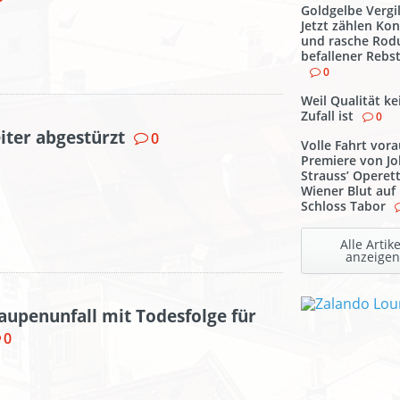
Goldgelbe Vergi
Jetzt zählen Kon
und rasche Rod
befallener Rebs
0
Weil Qualität ke
Zufall ist
0
iter abgestürzt
0
Volle Fahrt vora
Premiere von J
Strauss’ Operet
Wiener Blut auf
Schloss Tabor
Alle Artike
anzeigen
raupenunfall mit Todesfolge für
0