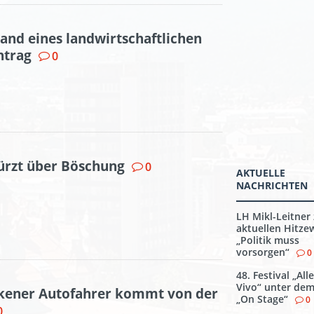
and eines landwirtschaftlichen
htrag
0
ürzt über Böschung
0
AKTUELLE
NACHRICHTEN
LH Mikl-Leitner
aktuellen Hitzew
„Politik muss
vorsorgen“
0
48. Festival „All
Vivo“ unter de
nkener Autofahrer kommt von der
„On Stage“
0
0