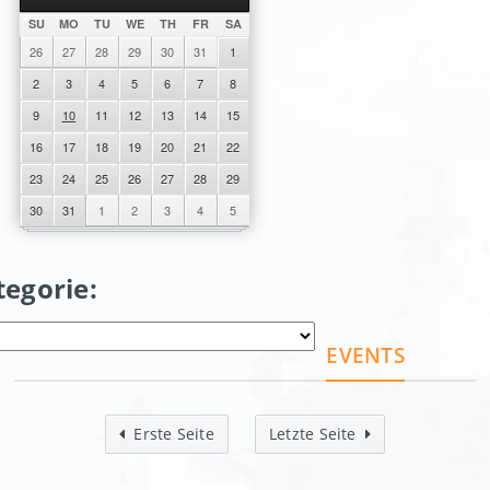
SU
MO
TU
WE
TH
FR
SA
26
27
28
29
30
31
1
2
3
4
5
6
7
8
9
10
11
12
13
14
15
16
17
18
19
20
21
22
23
24
25
26
27
28
29
30
31
1
2
3
4
5
tegorie:
EVENTS
Erste Seite
Letzte Seite