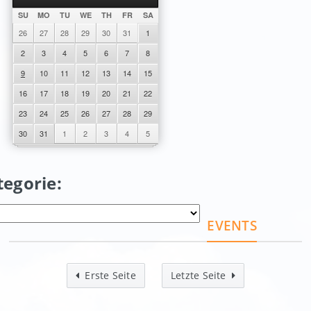
SU
MO
TU
WE
TH
FR
SA
26
27
28
29
30
31
1
2
3
4
5
6
7
8
9
10
11
12
13
14
15
16
17
18
19
20
21
22
23
24
25
26
27
28
29
30
31
1
2
3
4
5
tegorie:
EVENTS
Erste Seite
Letzte Seite