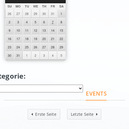
SU
MO
TU
WE
TH
FR
SA
26
27
28
29
30
31
1
2
3
4
5
6
7
8
9
10
11
12
13
14
15
16
17
18
19
20
21
22
23
24
25
26
27
28
29
30
31
1
2
3
4
5
tegorie:
EVENTS
Erste Seite
Letzte Seite