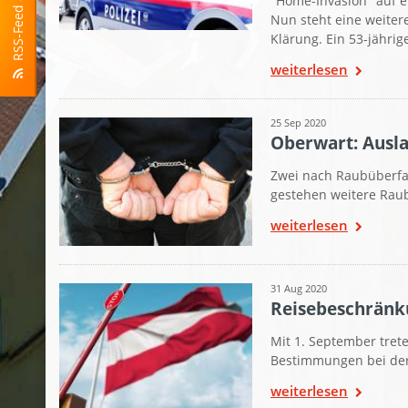
"Home-Invasion" auf e
Nun steht eine weitere
Klärung. Ein 53-jährig
weiterlesen
25 Sep 2020
Oberwart: Ausla
Zwei nach Raubüberfal
gestehen weitere Raub
weiterlesen
31 Aug 2020
Reisebeschränk
Mit 1. September tret
Bestimmungen bei der 
weiterlesen