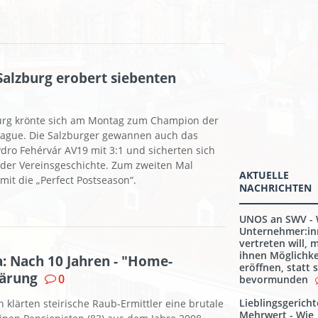
 Salzburg erobert siebenten
burg krönte sich am Montag zum Champion der
eague. Die Salzburger gewannen auch das
Hydro Fehérvár AV19 mit 3:1 und sicherten sich
n der Vereinsgeschichte. Zum zweiten Mal
AKTUELLE
it die „Perfect Postseason“.
NACHRICHTEN
UNOS an SWV -
Unternehmer:i
vertreten will, 
ihnen Möglichke
a: Nach 10 Jahren - "Home-
eröffnen, statt s
lärung
0
bevormunden
Lieblingsgericht
 klärten steirische Raub-Ermittler eine brutale
Mehrwert - Wie