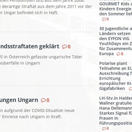
inen Pensionisten (83) aus dem Jahre 2008.
GOURMET Kids a
 derartige Straftat aus dem Jahre 2011 vor der
Kindern Energie
er Ungar befindet sich in Haft.
den Sommer lief
0
30 Jugendliche 
Ländern setzen 
den EYFON VIG
YouthDays ein 
ndsstraftaten geklärt
0
für Zusammenha
Europa
0
l in Österreich gefasste ungarische Täter
überfälle in Ungarn
Polarise plant
Teilnahme an E
Ausschreibung f
Errichtung
europäischer KI
Gigafabriken
LH-Stv.in Haide
ungen Ungarn
0
Wallner gratulie
Hana Dellemann
en aufgrund der COVID-Situation neue
Starkes Signal f
Einreise nach Ungarn in Kraft.
Frauen in
Führungspositi
0