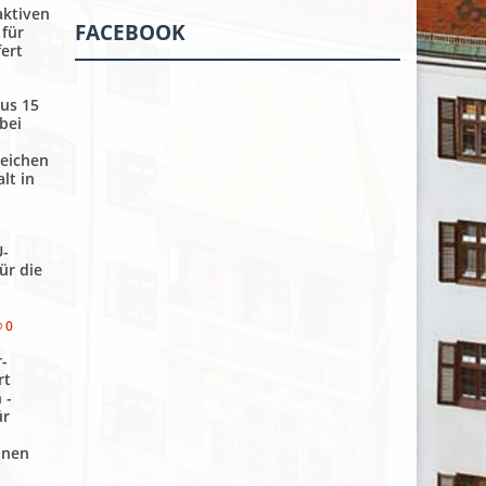
ktiven
FACEBOOK
 für
ert
aus 15
bei
Zeichen
lt in
U-
ür die
-
0
r-
rt
 -
ür
onen