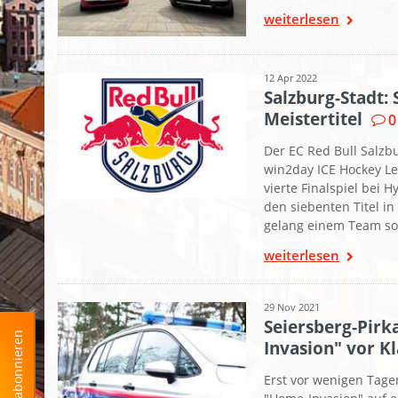
weiterlesen
12 Apr 2022
Salzburg-Stadt:
Meistertitel
0
Der EC Red Bull Salz
win2day ICE Hockey L
vierte Finalspiel bei 
den siebenten Titel i
gelang einem Team som
weiterlesen
29 Nov 2021
Seiersberg-Pirk
RSS-Feed abonnieren
Invasion" vor K
Erst vor wenigen Tagen