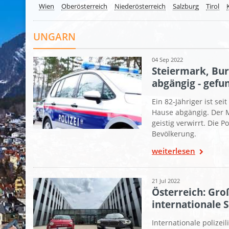
Wien
Oberösterreich
Niederösterreich
Salzburg
Tirol
UNGARN
04 Sep 2022
Steiermark, Bur
abgängig - gefu
Ein 82-Jähriger ist sei
Hause abgängig. Der 
geistig verwirrt. Die 
Bevölkerung.
weiterlesen
21 Jul 2022
Österreich: Gro
internationale 
Internationale polizei