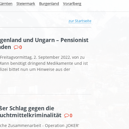
Kärnten
Steiermark
Burgenland
Vorarlberg
zur Startseite
genland und Ungarn – Pensionist
nden
0
t Freitagvormittag, 2. September 2022, von zu
Mann benötigt dringend Medikamente und ist
Polizei bittet nun um Hinweise aus der
ßer Schlag gegen die
Suchtmittelkriminalität
0
liche Zusammenarbeit - Operation ‚JOKER‘