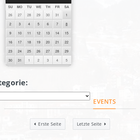
SU
MO
TU
WE
TH
FR
SA
26
27
28
29
30
31
1
2
3
4
5
6
7
8
9
10
11
12
13
14
15
16
17
18
19
20
21
22
23
24
25
26
27
28
29
30
31
1
2
3
4
5
tegorie:
EVENTS
Erste Seite
Letzte Seite