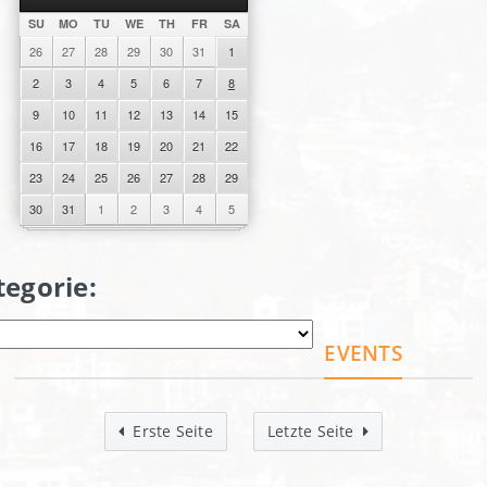
SU
MO
TU
WE
TH
FR
SA
26
27
28
29
30
31
1
2
3
4
5
6
7
8
9
10
11
12
13
14
15
16
17
18
19
20
21
22
23
24
25
26
27
28
29
30
31
1
2
3
4
5
tegorie:
EVENTS
Erste Seite
Letzte Seite