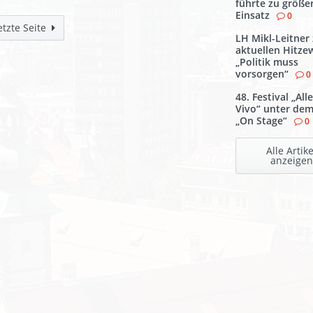
führte zu größ
Einsatz
0
etzte Seite
LH Mikl-Leitner
aktuellen Hitzew
„Politik muss
vorsorgen“
0
48. Festival „All
Vivo“ unter de
„On Stage“
0
Alle Artike
anzeigen