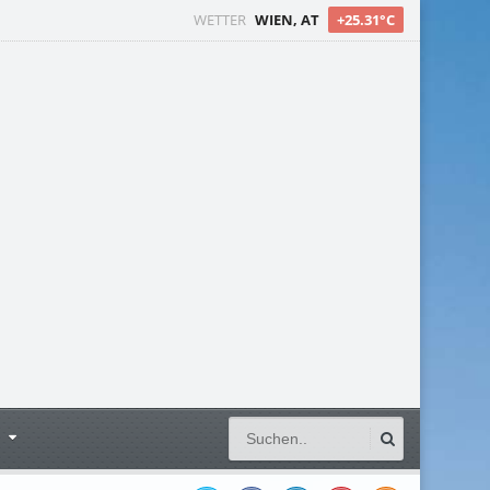
WETTER
WIEN, AT
+25.31°C