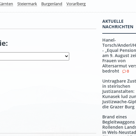
Kärnten
Steiermark
Burgenland
Vorarlberg
AKTUELLE
NACHRICHTEN
Hanel-
ie:
Torsch/Anderl/
- „Equal Pensio
am 9. August zei
Frauen von
Altersarmut ver
bedroht
0
Untragbare Zus
in steirischen
Justizanstalten:
Kunasek lud zu
Justizwache-Gipf
die Grazer Burg
Brand eines
Begleitwaggons
Rollenden Land
in Wels-Neustad