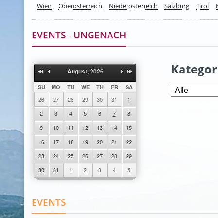
Wien
Oberösterreich
Niederösterreich
Salzburg
Tirol
EVENTS - UNGENACH
Kategor
August, 2026
SU
MO
TU
WE
TH
FR
SA
26
27
28
29
30
31
1
2
3
4
5
6
7
8
9
10
11
12
13
14
15
16
17
18
19
20
21
22
23
24
25
26
27
28
29
30
31
1
2
3
4
5
EVENTS