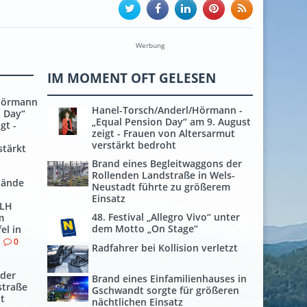
Werbung
IM MOMENT OFT GELESEN
Hörmann
Hanel-Torsch/Anderl/Hörmann -
n Day“
„Equal Pension Day“ am 9. August
gt -
zeigt - Frauen von Altersarmut
verstärkt bedroht
stärkt
Brand eines Begleitwaggons der
Rollenden Landstraße in Wels-
tände
Neustadt führte zu größerem
Einsatz
 LH
48. Festival „Allegro Vivo“ unter
m
dem Motto „On Stage“
el in
0
Radfahrer bei Kollision verletzt
 der
Brand eines Einfamilienhauses in
straße
Gschwandt sorgte für größeren
t
nächtlichen Einsatz