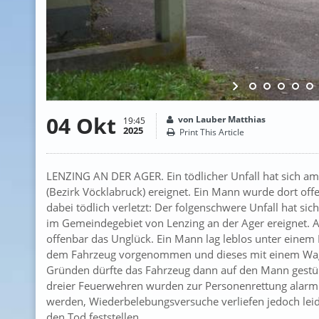
04 Okt
von Lauber Matthias
19:45
2025
Print This Article
LENZING AN DER AGER. Ein tödlicher Unfall hat sich a
(Bezirk Vöcklabruck) ereignet. Ein Mann wurde dort o
dabei tödlich verletzt: Der folgenschwere Unfall hat 
im Gemeindegebiet von Lenzing an der Ager ereignet.
offenbar das Unglück. Ein Mann lag leblos unter einem
dem Fahrzeug vorgenommen und dieses mit einem Wa
Gründen dürfte das Fahrzeug dann auf den Mann gestürzt
dreier Feuerwehren wurden zur Personenrettung alarmie
werden, Wiederbelebungsversuche verliefen jedoch leid
den Tod feststellen.