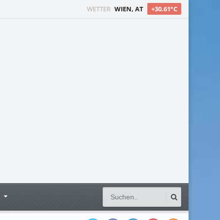
WETTER
WIEN, AT
+30.61°C