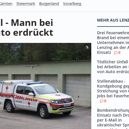
Kärnten
Steiermark
Burgenland
Vorarlberg
l - Mann bei
MEHR AUS LEN
to erdrückt
Drei Feuerwehre
Brand bei eine
Unternehmen i
Lenzing an der 
Einsatz
0
Tödlicher Unfal
bei Arbeiten an
von Auto erdrü
Stellenabbau -
Kundgebung ge
Streichung von 
Jobs bei Faserhe
0
Bombendrohung
Einsatz nach D
per E-Mail in
ukrainischer Sp