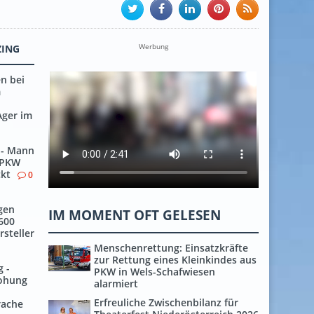
Werbung
ZING
n bei
m
n
Ager im
l - Mann
 PKW
ckt
0
gen
IM MOMENT OFT GELESEN
600
rsteller
Menschenrettung: Einsatzkräfte
zur Rettung eines Kleinkindes aus
 -
PKW in Wels-Schafwiesen
rohung
alarmiert
Erfreuliche Zwischenbilanz für
rache