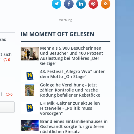
Werbung
IM MOMENT OFT GELESEN
rad
Mehr als 5.900 Besucherinnen
und Besucher und 100 Prozent
t sich
Auslastung bei Molières „Der
r
0
Geizige“
48. Festival „Allegro Vivo“ unter
dem Motto „On Stage“
Goldgelbe Vergilbung - Jetzt
zählen Kontrolle und rasche
ll
0
Rodung befallener Rebstöcke
LH Mikl-Leitner zur aktuellen
l
Hitzewelle - „Politik muss
vorsorgen“
Brand eines Einfamilienhauses in
Gschwandt sorgte für größeren
nächtlichen Einsatz