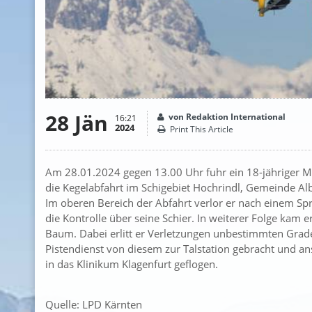
28 Jän
von Redaktion International
16:21
2024
Print This Article
Am 28.01.2024 gegen 13.00 Uhr fuhr ein 18-jähriger Ma
die Kegelabfahrt im Schigebiet Hochrindl, Gemeinde Albe
Im oberen Bereich der Abfahrt verlor er nach einem Sp
die Kontrolle über seine Schier. In weiterer Folge kam e
Baum. Dabei erlitt er Verletzungen unbestimmten Gra
Pistendienst von diesem zur Talstation gebracht und 
in das Klinikum Klagenfurt geflogen.
Quelle: LPD Kärnten