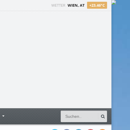
WETTER
WIEN, AT
+23.46°C