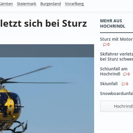
Kärnten
Steiermark
Burgenland
Vorarlberg
letzt sich bei Sturz
MEHR AUS
HOCHRINDL
Sturz mit Motor
0
Skifahrer verletz
bei Sturz schwe
Schiunfall am
Hochrindl
0
Skiunfall
0
Snowboardunfa
Hochrind