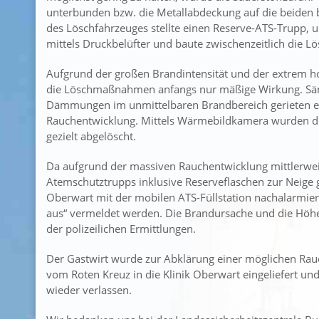
unterbunden bzw. die Metallabdeckung auf die beiden 
des Löschfahrzeuges stellte einen Reserve-ATS-Trupp, 
mittels Druckbelüfter und baute zwischenzeitlich die 
Aufgrund der großen Brandintensität und der extrem ho
die Löschmaßnahmen anfangs nur mäßige Wirkung. Sämt
Dämmungen im unmittelbaren Brandbereich gerieten eb
Rauchentwicklung. Mittels Wärmebildkamera wurden die 
gezielt abgelöscht.
Da aufgrund der massiven Rauchentwicklung mittlerwei
Atemschutztrupps inklusive Reserveflaschen zur Neige 
Oberwart mit der mobilen ATS-Füllstation nachalarmie
aus“ vermeldet werden. Die Brandursache und die Höhe
der polizeilichen Ermittlungen.
Der Gastwirt wurde zur Abklärung einer möglichen Rau
vom Roten Kreuz in die Klinik Oberwart eingeliefert u
wieder verlassen.