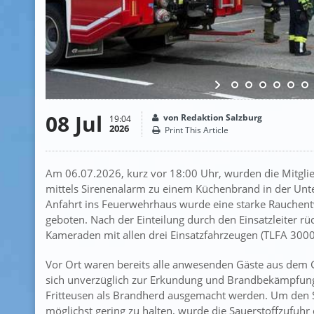
08 Jul
von Redaktion Salzburg
19:04
2026
Print This Article
Am 06.07.2026, kurz vor 18:00 Uhr, wurden die Mitglie
mittels Sirenenalarm zu einem Küchenbrand in der Unte
Anfahrt ins Feuerwehrhaus wurde eine starke Rauchentwi
geboten. Nach der Einteilung durch den Einsatzleiter 
Kameraden mit allen drei Einsatzfahrzeugen (TLFA 3000
Vor Ort waren bereits alle anwesenden Gäste aus dem 
sich unverzüglich zur Erkundung und Brandbekämpfung
Fritteusen als Brandherd ausgemacht werden. Um den 
möglichst gering zu halten, wurde die Sauerstoffzufuh