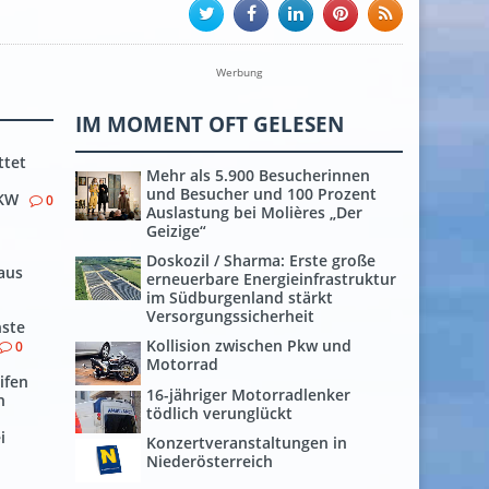
Werbung
F
IM MOMENT OFT GELESEN
ttet
Mehr als 5.900 Besucherinnen
und Besucher und 100 Prozent
PKW
0
Auslastung bei Molières „Der
Geizige“
Doskozil / Sharma: Erste große
aus
erneuerbare Energieinfrastruktur
im Südburgenland stärkt
Versorgungssicherheit
ste
Kollision zwischen Pkw und
0
Motorrad
ifen
16-jähriger Motorradlenker
n
tödlich verunglückt
i
Konzertveranstaltungen in
Niederösterreich