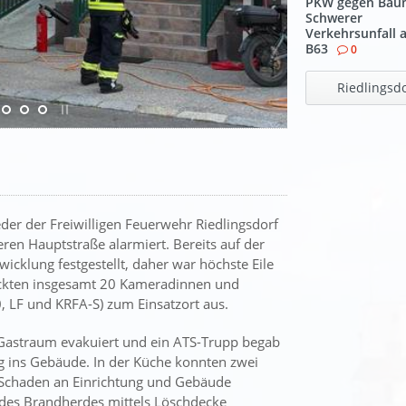
PKW gegen Bau
Schwerer
Verkehrsunfall 
B63
0
Riedlingsd
der der Freiwilligen Feuerwehr Riedlingsdorf
ren Hauptstraße alarmiert. Bereits auf der
cklung festgestellt, daher war höchste Eile
rückten insgesamt 20 Kameradinnen und
, LF und KRFA-S) zum Einsatzort aus.
Gastraum evakuiert und ein ATS-Trupp begab
 ins Gebäude. In der Küche konnten zwei
Schaden an Einrichtung und Gebäude
r des Brandherdes mittels Löschdecke