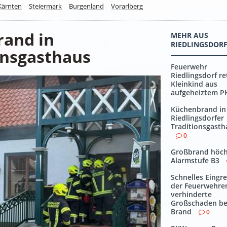
Kärnten
Steiermark
Burgenland
Vorarlberg
rand in
MEHR AUS
RIEDLINGSDOR
onsgasthaus
Feuerwehr
Riedlingsdorf re
Kleinkind aus
aufgeheiztem 
Küchenbrand in
Riedlingsdorfer
Traditionsgasth
0
Großbrand höch
Alarmstufe B3
Schnelles Eingre
der Feuerwehre
verhinderte
Großschaden be
Brand
0