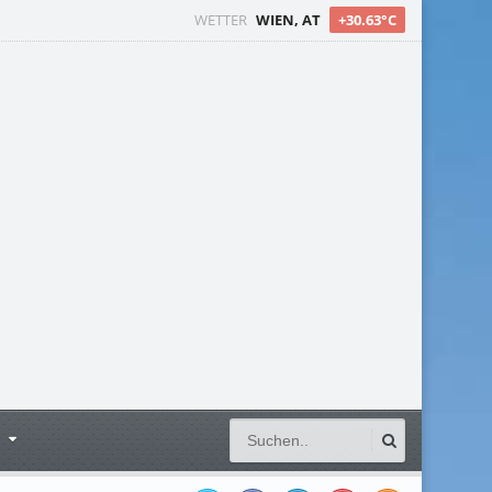
WETTER
WIEN, AT
+30.63°C