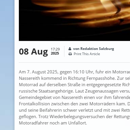
08 Aug
von Redaktion Salzburg
17:29
2025
Print This Article
Am 7. August 2025, gegen 16:10 Uhr, fuhr ein Motorra
Nassereith kommend in Richtung Fernpasshöhe. Zur selb
Motorrad auf derselben Straße in entgegengesetzte Rich
russische Staatsangehörige. Laut Zeugenaussagen versu
Gemeindegebiet von Nassereith einen vor ihm fahrende
Frontalkollision zwischen den zwei Motorrädern kam. 
und seine Beifahrerin schwer verletzt und mit zwei Re
geflogen. Trotz Wiederbelegungsversuchen der Rettun
Motoradfahrer noch am Unfallort.