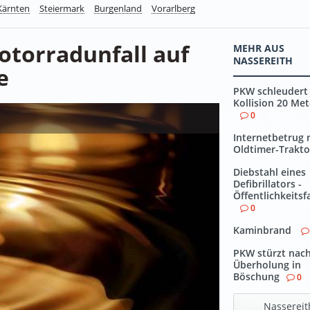
Kärnten
Steiermark
Burgenland
Vorarlberg
otorradunfall auf
MEHR AUS
NASSEREITH
e
PKW schleudert 
Kollision 20 Met
0
Internetbetrug 
Oldtimer-Trakto
Diebstahl eines
Defibrillators -
Öffentlichkeits
0
Kaminbrand
PKW stürzt nac
Überholung in
Böschung
0
Nassereit