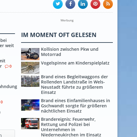
Werbung
IM MOMENT OFT GELESEN
bei
er weit
Kollision zwischen Pkw und
Motorrad
mit
Vogelspinne am Kinderspielplatz
r
0
Brand eines Begleitwaggons der
Rollenden Landstraße in Wels-
fahndung
Neustadt führte zu größerem
Einsatz
Brand eines Einfamilienhauses in
0
Gschwandt sorgte für größeren
nächtlichen Einsatz
h
Brandereignis: Feuerwehr,
Rettung und Polizei bei
Unternehmen in
Niederneukirchen im Einsatz
h