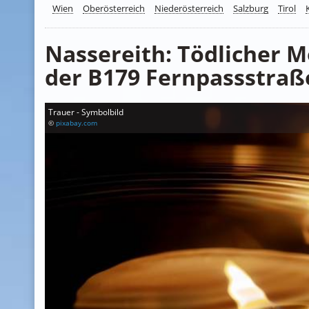
Wien
Oberösterreich
Niederösterreich
Salzburg
Tirol
Nassereith: Tödlicher M
der B179 Fernpassstraß
Trauer - Symbolbild
©
pixabay.com