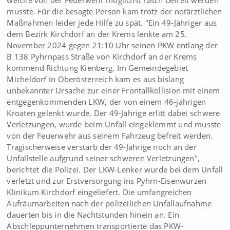
welche von der Feuerwehr möglichst rasch befreit werden
musste. Für die besagte Person kam trotz der notärztlichen
Maßnahmen leider jede Hilfe zu spät. "Ein 49-Jähriger aus
dem Bezirk Kirchdorf an der Krems lenkte am 25.
November 2024 gegen 21:10 Uhr seinen PKW entlang der
B 138 Pyhrnpass Straße von Kirchdorf an der Krems
kommend Richtung Kienberg. Im Gemeindegebiet
Micheldorf in Oberösterreich kam es aus bislang
unbekannter Ursache zur einer Frontallkollision mit einem
entgegenkommenden LKW, der von einem 46-jährigen
Kroaten gelenkt wurde. Der 49-Jährige erlitt dabei schwere
Verletzungen, wurde beim Unfall eingeklemmt und musste
von der Feuerwehr aus seinem Fahrzeug befreit werden.
Tragischerweise verstarb der 49-Jährige noch an der
Unfallstelle aufgrund seiner schweren Verletzungen",
berichtet die Polizei. Der LKW-Lenker wurde bei dem Unfall
verletzt und zur Erstversorgung ins Pyhrn-Eisenwurzen
Klinikum Kirchdorf eingeliefert. Die umfangreichen
Aufräumarbeiten nach der polizeilichen Unfallaufnahme
dauerten bis in die Nachtstunden hinein an. Ein
Abschleppunternehmen transportierte das PKW-