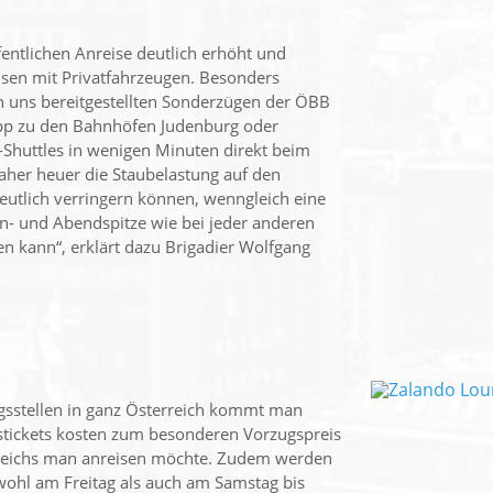
fentlichen Anreise deutlich erhöht und
isen mit Privatfahrzeugen. Besonders
on uns bereitgestellten Sonderzügen der ÖBB
opp zu den Bahnhöfen Judenburg oder
-Shuttles in wenigen Minuten direkt beim
her heuer die Staubelastung auf den
utlich verringern können, wenngleich eine
- und Abendspitze wie bei jeder anderen
n kann“, erklärt dazu Brigadier Wolfgang
egsstellen in ganz Österreich kommt man
stickets kosten zum besonderen Vorzugspreis
rreichs man anreisen möchte. Zudem werden
hl am Freitag als auch am Samstag bis