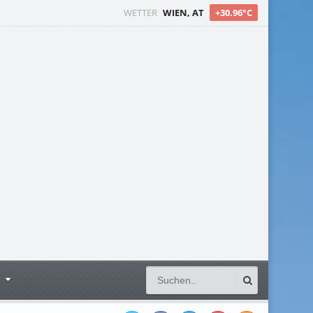
WETTER
WIEN, AT
+30.96°C