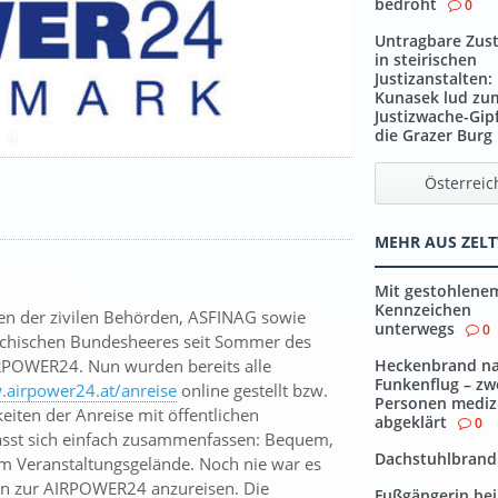
bedroht
0
Untragbare Zus
in steirischen
Justizanstalten:
Kunasek lud zu
Justizwache-Gipf
die Grazer Burg
Österreic
MEHR AUS ZEL
Mit gestohlene
Kennzeichen
n der zivilen Behörden, ASFINAG sowie
unterwegs
0
reichischen Bundesheeres seit Sommer des
IRPOWER24. Nun wurden bereits alle
Heckenbrand n
Funkenflug – zw
airpower24.at/anreise
online gestellt bzw.
Personen mediz
keiten der Anreise mit öffentlichen
abgeklärt
0
lässt sich einfach zusammenfassen: Bequem,
Dachstuhlbrand
 Veranstaltungsgelände. Noch nie war es
teln zur AIRPOWER24 anzureisen. Die
Fußgängerin bei