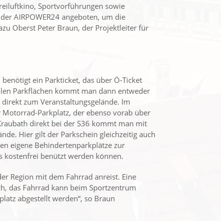
reiluftkino, Sportvorführungen sowie
um der AIRPOWER24 angeboten, um die
azu Oberst Peter Braun, der Projektleiter für
nötigt ein Parkticket, das über Ö-Ticket
allen Parkflächen kommt man dann entweder
 direkt zum Veranstaltungsgelände. Im
r Motorrad-Parkplatz, der ebenso vorab über
Kraubath direkt bei der S36 kommt man mit
de. Hier gilt der Parkschein gleichzeitig auch
ehen eigene Behindertenparkplätze zur
s kostenfrei benützt werden können.
der Region mit dem Fahrrad anreist. Eine
ich, das Fahrrad kann beim Sportzentrum
latz abgestellt werden“, so Braun