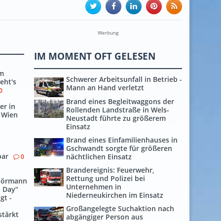
Werbung
IM MOMENT OFT GELESEN
Am
Schwerer Arbeitsunfall in Betrieb -
eht's
Mann an Hand verletzt
0
Brand eines Begleitwaggons der
er in
Rollenden Landstraße in Wels-
 Wien
Neustadt führte zu größerem
Einsatz
Brand eines Einfamilienhauses in
Gschwandt sorgte für größeren
bar
nächtlichen Einsatz
0
Brandereignis: Feuerwehr,
Rettung und Polizei bei
Hörmann
Unternehmen in
n Day“
Niederneukirchen im Einsatz
gt -
Großangelegte Suchaktion nach
stärkt
abgängiger Person aus