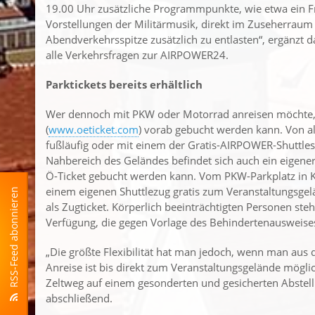
19.00 Uhr zusätzliche Programmpunkte, wie etwa ein F
Vorstellungen der Militärmusik, direkt im Zuseherra
Abendverkehrsspitze zusätzlich zu entlasten“, ergänzt d
alle Verkehrsfragen zur AIRPOWER24.
Parktickets bereits erhältlich
Wer dennoch mit PKW oder Motorrad anreisen möchte, be
(
www.oeticket.com
) vorab gebucht werden kann. Von 
fußläufig oder mit einem der Gratis-AIRPOWER-Shuttles
Nahbereich des Geländes befindet sich auch ein eigene
Ö-Ticket gebucht werden kann. Vom PKW-Parkplatz in 
einem eigenen Shuttlezug gratis zum Veranstaltungsgelän
RSS-Feed abonnieren
als Zugticket. Körperlich beeinträchtigten Personen st
Verfügung, die gegen Vorlage des Behindertenausweise
„Die größte Flexibilität hat man jedoch, wenn man aus 
Anreise ist bis direkt zum Veranstaltungsgelände mögl
Zeltweg auf einem gesonderten und gesicherten Abstellp
abschließend.