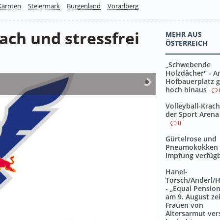
Kärnten
Steiermark
Burgenland
Vorarlberg
fach und stressfrei
MEHR AUS
ÖSTERREICH
„Schwebende
Holzdächer" - 
Hofbauerplatz g
hoch hinaus
Volleyball-Krach
der Sport Arena
0
Gürtelrose und
Pneumokokken
Impfung verfüg
Hanel-
Torsch/Anderl/
- „Equal Pensio
am 9. August zei
Frauen von
Altersarmut ver