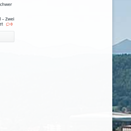
schwer
 – Zwei
zt
0