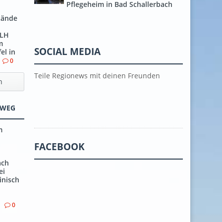
Pflegeheim in Bad Schallerbach
tände
 LH
m
SOCIAL MEDIA
el in
0
Teile Regionews mit deinen Freunden
h
TWEG
m
FACEBOOK
ach
ei
inisch
0