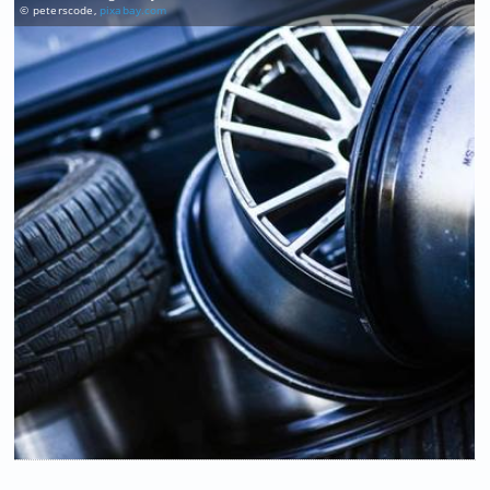
© peterscode,
pixabay.com