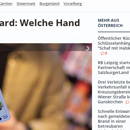
Kärnten
Steiermark
Burgenland
Vorarlberg
 Card: Welche Hand
MEHR AUS
ÖSTERREICH
Öffentlicher Rüc
Schlüsselanhän
"Schaf mit Hals
0
RB Leipzig start
Partnerschaft m
SalzburgerLand
Drei Verletzte b
Verkehrsunfall 
Kreuzungsberei
Wiener Straße b
Gunskirchen
Schnelle Entwa
nach gemeldet
Brand in einer
betreubaren