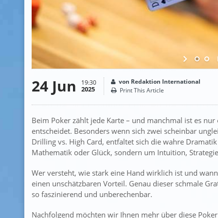
24 Jun
von Redaktion International
19:30
2025
Print This Article
Beim Poker zählt jede Karte – und manchmal ist es nur e
entscheidet. Besonders wenn sich zwei scheinbar ungl
Drilling vs. High Card, entfaltet sich die wahre Dramati
Mathematik oder Glück, sondern um Intuition, Strategie
Wer versteht, wie stark eine Hand wirklich ist und wann 
einen unschätzbaren Vorteil. Genau dieser schmale Gra
so faszinierend und unberechenbar.
Nachfolgend möchten wir Ihnen mehr über diese Pokerbe