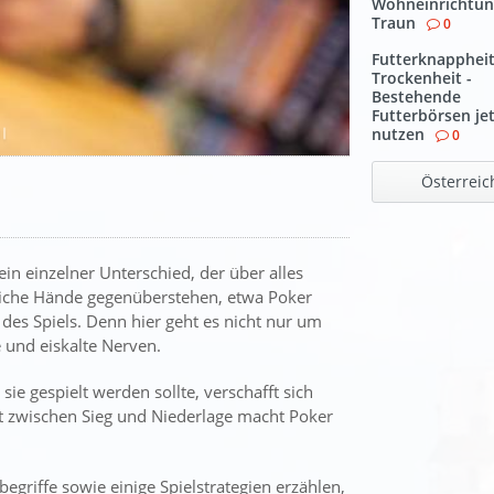
Wohneinrichtun
Traun
0
Futterknapphei
Trockenheit -
Bestehende
Futterbörsen je
nutzen
0
Österreic
in einzelner Unterschied, der über alles
eiche Hände gegenüberstehen, etwa Poker
k des Spiels. Denn hier geht es nicht nur um
 und eiskalte Nerven.
sie gespielt werden sollte, verschafft sich
t zwischen Sieg und Niederlage macht Poker
griffe sowie einige Spielstrategien erzählen,