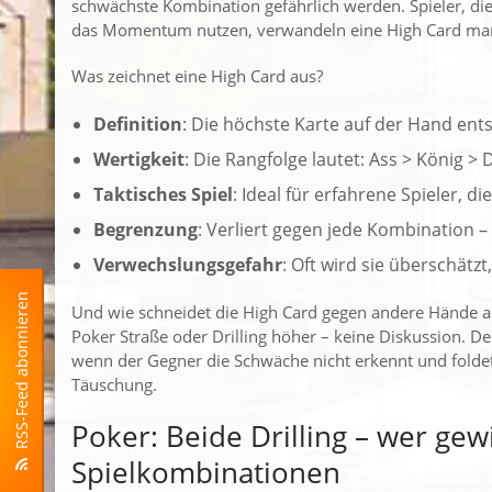
schwächste Kombination gefährlich werden. Spieler, die
das Momentum nutzen, verwandeln eine High Card manc
Was zeichnet eine High Card aus?
Definition
: Die höchste Karte auf der Hand ent
Wertigkeit
: Die Rangfolge lautet: Ass > König >
Taktisches Spiel
: Ideal für erfahrene Spieler, d
Begrenzung
: Verliert gegen jede Kombination – 
Verwechslungsgefahr
: Oft wird sie überschätzt,
RSS-Feed abonnieren
Und wie schneidet die High Card gegen andere Hände ab?
Poker Straße oder Drilling höher – keine Diskussion. 
wenn der Gegner die Schwäche nicht erkennt und foldet
Täuschung.
Poker: Beide Drilling – wer ge
Spielkombinationen