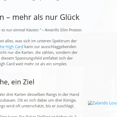
n – mehr als nur Glück
s nur einmal häuten.“ – Amarillo Slim Preston.
fast alles, was sich im unteren Spektrum der
he High Card
kann zur ausschlaggebenden
icht nur die Karten, die zählen, sondern der
 diesem Spannungsfeld entfaltet sich der
igh Card weit mehr ist als ein simples
he, ein Ziel
Wer drei Karten desselben Rangs in der Hand
fzubauen. Ob es sich dabei um drei Könige,
gs wird oft unterschätzt, bis er zuschlägt.
ing kann: Ein Poker Drilling ist höher als 2