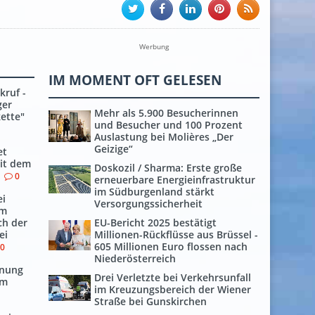
Werbung
IM MOMENT OFT GELESEN
kruf -
ger
Mehr als 5.900 Besucherinnen
kette"
und Besucher und 100 Prozent
Auslastung bei Molières „Der
Geizige“
et
it dem
Doskozil / Sharma: Erste große
0
erneuerbare Energieinfrastruktur
im Südburgenland stärkt
ei
Versorgungssicherheit
im
ch der
EU-Bericht 2025 bestätigt
ei
Millionen-Rückflüsse aus Brüssel -
605 Millionen Euro flossen nach
0
Niederösterreich
rnung
Drei Verletzte bei Verkehrsunfall
em
im Kreuzungsbereich der Wiener
Straße bei Gunskirchen