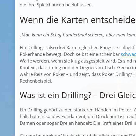
die Ihre Spielchancen beeinflussen.
Wenn die Karten entscheide
„Man kann ein Schaf hundertmal scheren, aber man kann e
Ein Drilling – also drei Karten gleichen Rangs – schlägt 
Pokerhände bewegt. Doch selbst eine scheinbar
schwac
Waffe werden, wenn sie klug ausgespielt wird. Es sind n
Kontext, das Timing und der Gegner am Tisch. Genau in
wahre Reiz von Poker – und zeigt, dass Poker Drilling/H
Rechenbeispiel.
Was ist ein Drilling? – Drei Gleic
Ein Drilling gehört zu den stärkeren Händen im Poker. 
hält, hat ein solides Fundament, um Druck am Tisch au
Damen oder sogar Dreien handelt: Die Kraft eines Drillin
Gerade im direkten Vergleich wird deutlich, was der Drill