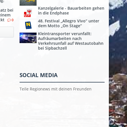
g:
Kanzelgalerie - Bauarbeiten gehen
atz bei
in die Endphase
seinem
ckt
0
48. Festival „Allegro Vivo“ unter
dem Motto „On Stage“
Kleintransporter verunfallt:
Aufräumarbeiten nach
Verkehrsunfall auf Westautobahn
bei Sipbachzell
SOCIAL MEDIA
Teile Regionews mit deinen Freunden