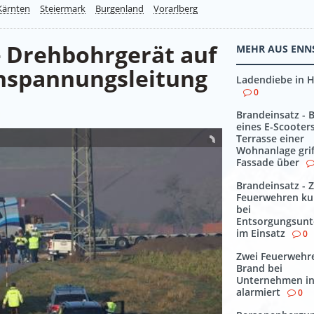
Kärnten
Steiermark
Burgenland
Vorarlberg
- Drehbohrgerät auf
MEHR AUS ENN
chspannungsleitung
Ladendiebe in H
0
Brandeinsatz - 
eines E-Scooter
Terrasse einer
Wohnanlage grif
Fassade über
Brandeinsatz - 
Feuerwehren kur
bei
Entsorgungsun
im Einsatz
0
Zwei Feuerwehr
Brand bei
Unternehmen in
alarmiert
0