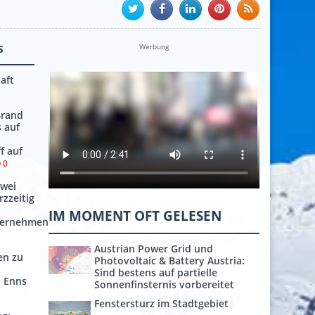
Werbung
S
aft
Brand
s auf
f auf
0
Zwei
zzeitig
IM MOMENT OFT GELESEN
ternehmen
Austrian Power Grid und
en zu
Photovoltaic & Battery Austria:
Sind bestens auf partielle
 Enns
Sonnenfinsternis vorbereitet
Fenstersturz im Stadtgebiet