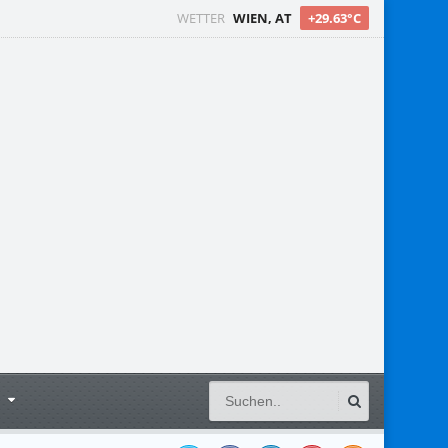
WETTER
WIEN, AT
+29.63°C