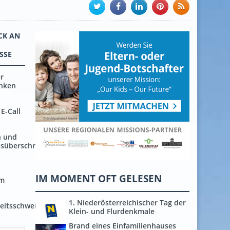
CK AN
SE
r
inken
 E-Call
n und
tsüberschreitungen
h
IM MOMENT OFT GELESEN
em
1. Niederösterreichischer Tag der
heitsschwerpunkte
Klein- und Flurdenkmale
Brand eines Einfamilienhauses