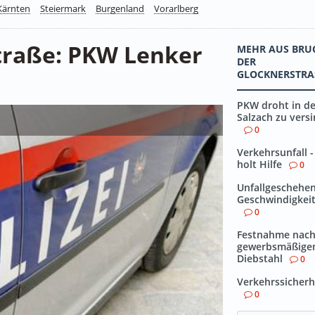
Kärnten
Steiermark
Burgenland
Vorarlberg
traße: PKW Lenker
MEHR AUS BRU
DER
GLOCKNERSTRAS
PKW droht in de
Salzach zu vers
0
Verkehrsunfall -
holt Hilfe
0
Unfallgeschehe
Geschwindigkei
0
Festnahme nac
gewerbsmäßig
Diebstahl
0
Verkehrssicher
0