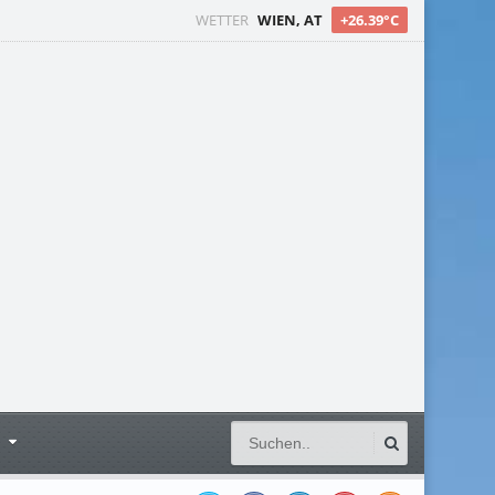
WETTER
WIEN, AT
+26.39°C