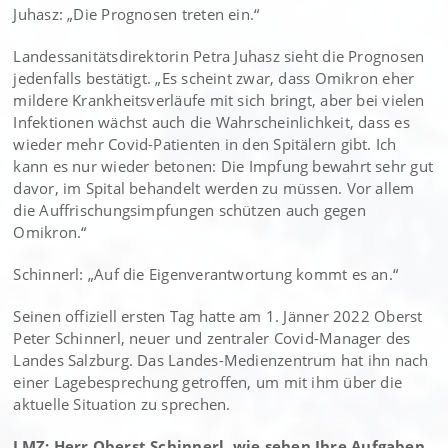
Juhasz: „Die Prognosen treten ein.“
Landessanitätsdirektorin Petra Juhasz sieht die Prognosen
jedenfalls bestätigt. „Es scheint zwar, dass Omikron eher
mildere Krankheitsverläufe mit sich bringt, aber bei vielen
Infektionen wächst auch die Wahrscheinlichkeit, dass es
wieder mehr Covid-Patienten in den Spitälern gibt. Ich
kann es nur wieder betonen: Die Impfung bewahrt sehr gut
davor, im Spital behandelt werden zu müssen. Vor allem
die Auffrischungsimpfungen schützen auch gegen
Omikron.“
Schinnerl: „Auf die Eigenverantwortung kommt es an.“
Seinen offiziell ersten Tag hatte am 1. Jänner 2022 Oberst
Peter Schinnerl, neuer und zentraler Covid-Manager des
Landes Salzburg. Das Landes-Medienzentrum hat ihn nach
einer Lagebesprechung getroffen, um mit ihm über die
aktuelle Situation zu sprechen.
LMZ: Herr Oberst Schinnerl, wie sehen Ihre Aufgaben