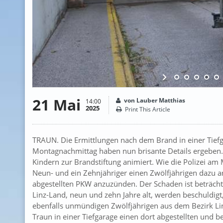
21 Mai
von Lauber Matthias
14:00
2025
Print This Article
TRAUN. Die Ermittlungen nach dem Brand in einer Tiefg
Montagnachmittag haben nun brisante Details ergeben.
Kindern zur Brandstiftung animiert. Wie die Polizei am 
Neun- und ein Zehnjähriger einen Zwölfjährigen dazu ang
abgestellten PKW anzuzünden. Der Schaden ist beträch
Linz-Land, neun und zehn Jahre alt, werden beschuldig
ebenfalls unmündigen Zwölfjährigen aus dem Bezirk Linz
Traun in einer Tiefgarage einen dort abgestellten und b