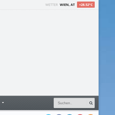
WETTER
WIEN, AT
+28.52°C