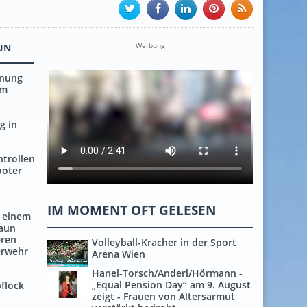
Werbung
UN
rnung
em
g in
trollen
ooter
IM MOMENT OFT GELESEN
 einem
aun
eren
Volleyball-Kracher in der Sport
erwehr
Arena Wien
Hanel-Torsch/Anderl/Hörmann -
„Equal Pension Day“ am 9. August
flock
zeigt - Frauen von Altersarmut