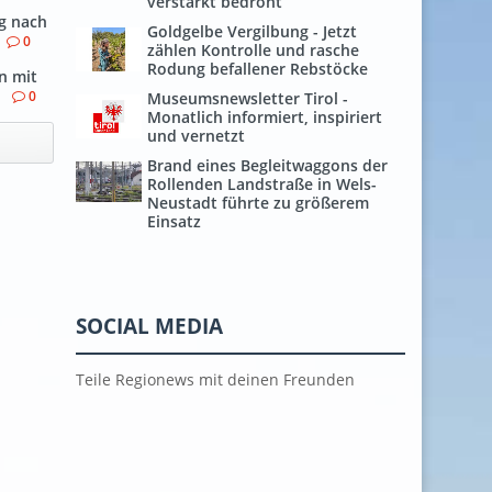
verstärkt bedroht
g nach
Goldgelbe Vergilbung - Jetzt
0
zählen Kontrolle und rasche
Rodung befallener Rebstöcke
n mit
n
0
Museumsnewsletter Tirol -
Monatlich informiert, inspiriert
und vernetzt
Brand eines Begleitwaggons der
Rollenden Landstraße in Wels-
Neustadt führte zu größerem
Einsatz
SOCIAL MEDIA
Teile Regionews mit deinen Freunden