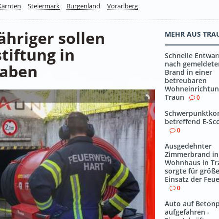
Kärnten
Steiermark
Burgenland
Vorarlberg
hriger sollen
MEHR AUS TRA
tiftung in
Schnelle Entwa
nach gemeldet
haben
Brand in einer
betreubaren
Wohneinrichtun
Traun
0
Schwerpunktkon
betreffend E-Sc
0
Ausgedehnter
Zimmerbrand in
Wohnhaus in Tr
sorgte für größ
Einsatz der Feu
0
Auto auf Betonp
aufgefahren -