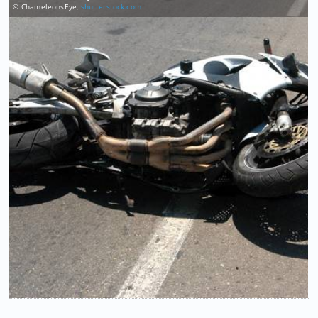
© ChameleonsEye,
shutterstock.com