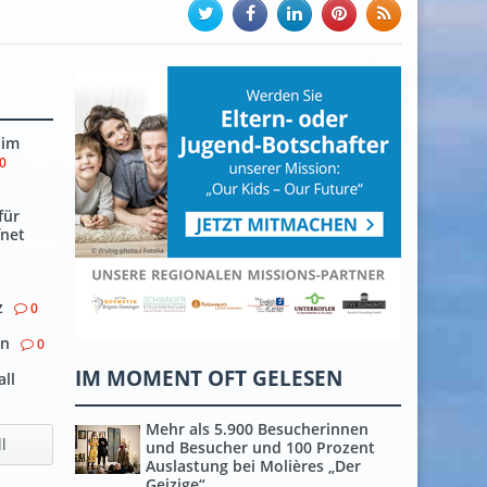
 im
0
für
fnet
z
0
on
0
IM MOMENT OFT GELESEN
all
Mehr als 5.900 Besucherinnen
l
und Besucher und 100 Prozent
Auslastung bei Molières „Der
Geizige“