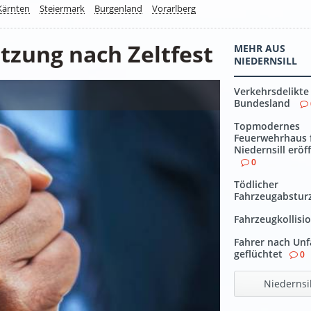
Kärnten
Steiermark
Burgenland
Vorarlberg
etzung nach Zeltfest
MEHR AUS
NIEDERNSILL
Verkehrsdelikte
Bundesland
Topmodernes
Feuerwehrhaus 
Niedernsill eröf
0
Tödlicher
Fahrzeugabstur
Fahrzeugkollisi
Fahrer nach Unf
geflüchtet
0
Niedernsil