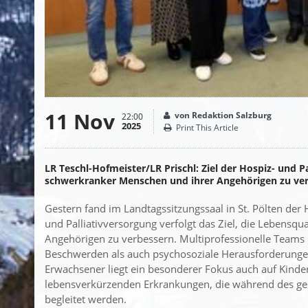
11 Nov
von Redaktion Salzburg
22:00
2025
Print This Article
LR Teschl-Hofmeister/LR Prischl: Ziel der Hospiz- und Pa
schwerkranker Menschen und ihrer Angehörigen zu ve
Gestern fand im Landtagssitzungssaal in St. Pölten der Ho
und Palliativversorgung verfolgt das Ziel, die Lebensq
Angehörigen zu verbessern. Multiprofessionelle Teams 
Beschwerden als auch psychosoziale Herausforderunge
Erwachsener liegt ein besonderer Fokus auch auf Kind
lebensverkürzenden Erkrankungen, die während des ges
begleitet werden.