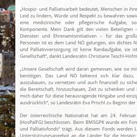
„Hospiz- und Palliativarbeit bedeutet, Menschen in ihr
Leid zu lindern, Würde und Respekt zu bewahren sowie
eine medizinische oder pflegerische Aufgabe, so
Komponente. Mein Dank gilt den vielen Beteiligten 
Diensten und Ehrenamtsinitiativen – für das gro
Personen ist es dem Land NÖ gelungen, ein dichtes N
und Palliativversorgung ist keine Randaufgabe, sie i
Gesellschaft“, dankt Landesrätin Christiane Teschl-Hof
„Unsere Gesellschaft wird daran gemessen, wie sie m
benötigen. Das Land NÖ bekennt sich klar dazu, d
auszubauen, zu vernetzen und auch finanziell zu siche
die Bereitschaft, hinzuschauen, Zeit zu schenken und 
mich daher für diese herausragende Hingabe und einziga
ausdrücklich“, so Landesrätin Eva Prischl zu Beginn der
Der österreichische Nationalrat hat am 24. Februar
(HosPalFG) beschlossen. Beim BMSGPK wurde ein Fonds
und Palliativfonds“ trägt. Aus diesem Fonds werden
Unterstützungsangebot an die Länder für die Hospiz-