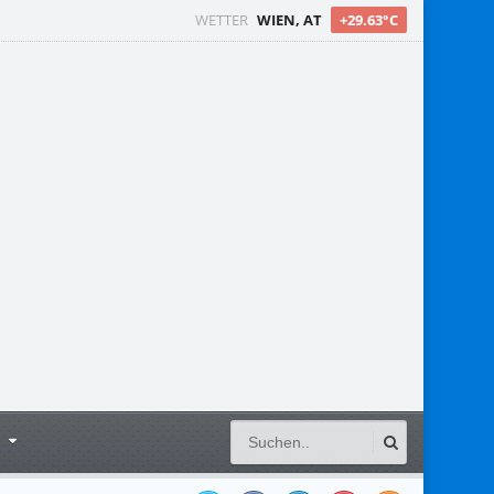
WETTER
WIEN, AT
+29.63°C