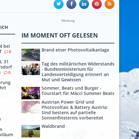
Werbung
EICH
IM MOMENT OFT GELESEN
4 bei
Brand einer Photovoltaikanlage
f
0
L 31
Tag des militärischen Widerstands
rsdorf
- Bundesministerium für
h
0
Landesverteidigung erinnert an
Mut und Gewissen
erung
hrt
Sommer, Beats und Burger -
Tourstart für Mäcci Summer Beats
Austrian Power Grid und
Photovoltaic & Battery Austria:
Sind bestens auf partielle
Sonnenfinsternis vorbereitet
0
Waldbrand
m
biläum