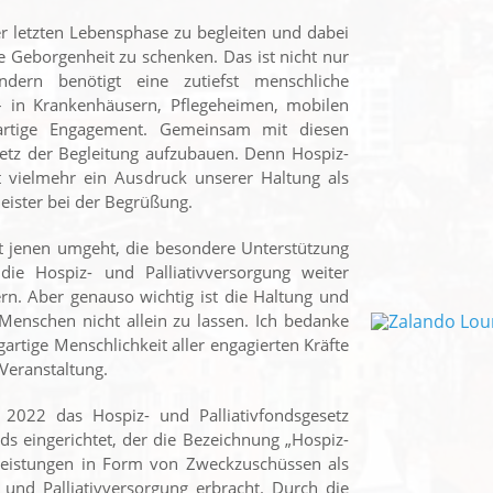
er letzten Lebensphase zu begleiten und dabei
 Geborgenheit zu schenken. Das ist nicht nur
ndern benötigt eine zutiefst menschliche
– in Krankenhäusern, Pflegeheimen, mobilen
ßartige Engagement. Gemeinsam mit diesen
etz der Begleitung aufzubauen. Denn Hospiz-
st vielmehr ein Ausdruck unserer Haltung als
meister bei der Begrüßung.
it jenen umgeht, die besondere Unterstützung
ie Hospiz- und Palliativversorgung weiter
rn. Aber genauso wichtig ist die Haltung und
Menschen nicht allein zu lassen. Ich bedanke
rtige Menschlichkeit aller engagierten Kräfte
 Veranstaltung.
 2022 das Hospiz- und Palliativfondsgesetz
 eingerichtet, der die Bezeichnung „Hospiz-
 Leistungen in Form von Zweckzuschüssen als
 und Palliativversorgung erbracht. Durch die