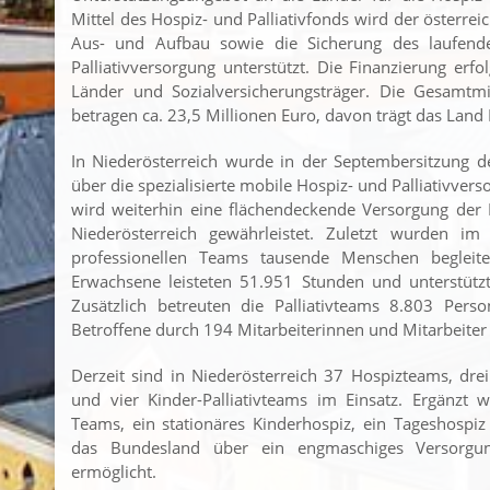
Mittel des Hospiz- und Palliativfonds wird der österre
Aus- und Aufbau sowie die Sicherung des laufenden
Palliativversorgung unterstützt. Die Finanzierung erfo
Länder und Sozialversicherungsträger. Die Gesamtmi
betragen ca. 23,5 Millionen Euro, davon trägt das Land 
In Niederösterreich wurde in der Septembersitzung
über die spezialisierte mobile Hospiz- und Palliativve
wird weiterhin eine flächendeckende Versorgung der Pa
Niederösterreich gewährleistet. Zuletzt wurden i
professionellen Teams tausende Menschen begleite
Erwachsene leisteten 51.951 Stunden und unterstütz
Zusätzlich betreuten die Palliativteams 8.803 Per
Betroffene durch 194 Mitarbeiterinnen und Mitarbeiter
Derzeit sind in Niederösterreich 37 Hospizteams, dre
und vier Kinder-Palliativteams im Einsatz. Ergänzt 
Teams, ein stationäres Kinderhospiz, ein Tageshospiz 
das Bundesland über ein engmaschiges Versorgu
ermöglicht.