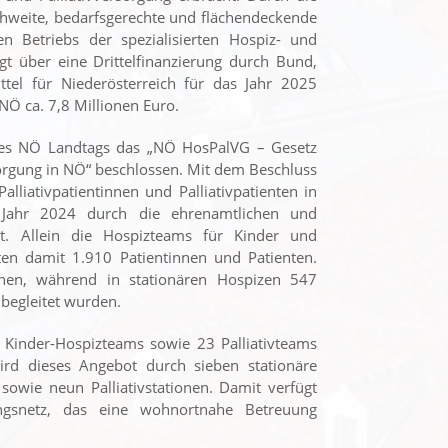
ichweite, bedarfsgerechte und flächendeckende
 Betriebs der spezialisierten Hospiz- und
lgt über eine Drittelfinanzierung durch Bund,
ttel für Niederösterreich für das Jahr 2025
NÖ ca. 7,8 Millionen Euro.
 des NÖ Landtags das „NÖ HosPalVG – Gesetz
rsorgung in NÖ“ beschlossen. Mit dem Beschluss
lliativpatientinnen und Palliativpatienten in
m Jahr 2024 durch die ehrenamtlichen und
t. Allein die Hospizteams für Kinder und
ten damit 1.910 Patientinnen und Patienten.
sonen, während in stationären Hospizen 547
 begleitet wurden.
i Kinder-Hospizteams sowie 23 Palliativteams
wird dieses Angebot durch sieben stationäre
sowie neun Palliativstationen. Damit verfügt
ngsnetz, das eine wohnortnahe Betreuung