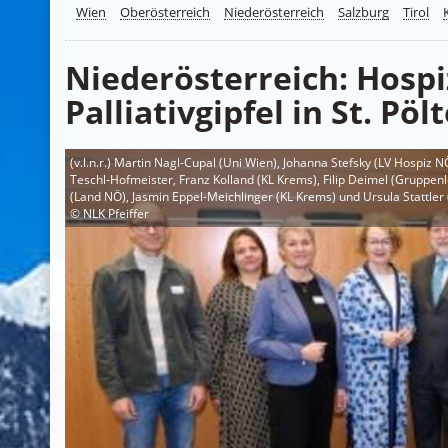
Wien
Oberösterreich
Niederösterreich
Salzburg
Tirol
Niederösterreich: Hospi
Palliativgipfel in St. Pöl
(v.l.n.r.) Martin Nagl-Cupal (Uni Wien), Johanna Stefsky (LV Hospiz N
Teschl-Hofmeister, Franz Kolland (KL Krems), Filip Deimel (Gruppenl
(Land NÖ), Jasmin Eppel-Meichlinger (KL Krems) und Ursula Stattler
© NLK Pfeiffer