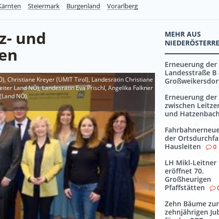
Kärnten
Steiermark
Burgenland
Vorarlberg
z- und
MEHR AUS
NIEDERÖSTERR
ten
Erneuerung der
Landesstraße B 
Ö), Christiane Kreyer (UMIT Tirol), Landesrätin Christiane
Großweikersdor
eiter Land NÖ), Landesrätin Eva Prischl, Angelika Falkner
 (Land NÖ).
Erneuerung der 
zwischen Leitze
und Hatzenbac
Fahrbahnerneu
der Ortsdurchfa
Hausleiten
0
LH Mikl-Leitner
eröffnet 70.
Großheurigen
Pfaffstätten
Zehn Bäume zu
zehnjährigen Ju