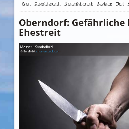
Wien
Oberösterreich
Niederösterreich
Salzburg
Tirol
Oberndorf: Gefährliche
Ehestreit
Messer - Symbolbild
© BortN66,
shutterstock.com