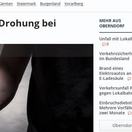
Kärnten
Steiermark
Burgenland
Vorarlberg
 Drohung bei
MEHR AUS
OBERNDORF
Unfall mit Loka
0
Verkehrssicherh
im Bundesland
Brand eines
Elektroautos an
E-Ladesäule
Verkehrsunfall 
gegen Lokalbah
Einbruchsdiebst
Mehrere Vorfäll
zwei Monate
Oberndor