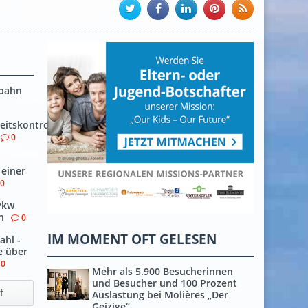
lbahn
eitskontrollen
0
 einer
0
Pkw
n
0
IM MOMENT OFT GELESEN
ahl -
e über
0
Mehr als 5.900 Besucherinnen
und Besucher und 100 Prozent
f
Auslastung bei Molières „Der
Geizige“