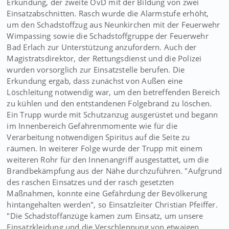
Erkundung, der zweite OvD mit der Bildung von zwei
Einsatzabschnitten. Rasch wurde die Alarmstufe erhöht,
um den Schadstoffzug aus Neunkirchen mit der Feuerwehr
Wimpassing sowie die Schadstoffgruppe der Feuerwehr
Bad Erlach zur Unterstützung anzufordern. Auch der
Magistratsdirektor, der Rettungsdienst und die Polizei
wurden vorsorglich zur Einsatzstelle berufen. Die
Erkundung ergab, dass zunächst von Außen eine
Löschleitung notwendig war, um den betreffenden Bereich
zu kühlen und den entstandenen Folgebrand zu löschen.
Ein Trupp wurde mit Schutzanzug ausgerüstet und begann
im Innenbereich Gefahrenmomente wie für die
Verarbeitung notwendigen Spiritus auf die Seite zu
räumen. In weiterer Folge wurde der Trupp mit einem
weiteren Rohr für den Innenangriff ausgestattet, um die
Brandbekämpfung aus der Nähe durchzuführen. "Aufgrund
des raschen Einsatzes und der rasch gesetzten
Maßnahmen, konnte eine Gefährdung der Bevölkerung
hintangehalten werden", so Einsatzleiter Christian Pfeiffer.
"Die Schadstoffanzüge kamen zum Einsatz, um unsere
Einsatzkleidung und die Verschleppung von etwaigen