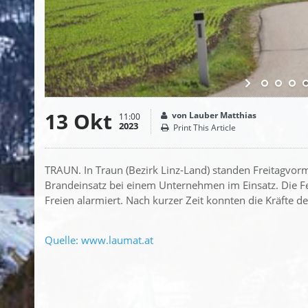
13 Okt
von Lauber Matthias
11:00
2023
Print This Article
TRAUN. In Traun (Bezirk Linz-Land) standen Freitagvor
Brandeinsatz bei einem Unternehmen im Einsatz. Die 
Freien alarmiert. Nach kurzer Zeit konnten die Kräfte 
Quelle: www.laumat.at