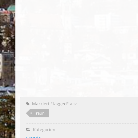
Markiert "tagged" als:
Traun
Kategorien: