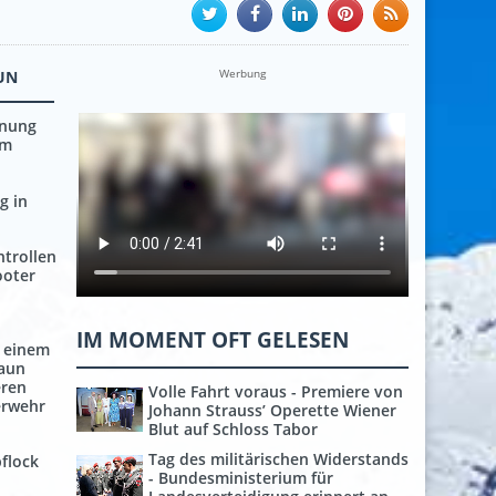
Werbung
UN
rnung
em
g in
trollen
ooter
IM MOMENT OFT GELESEN
 einem
aun
eren
Volle Fahrt voraus - Premiere von
erwehr
Johann Strauss’ Operette Wiener
Blut auf Schloss Tabor
Tag des militärischen Widerstands
flock
- Bundesministerium für