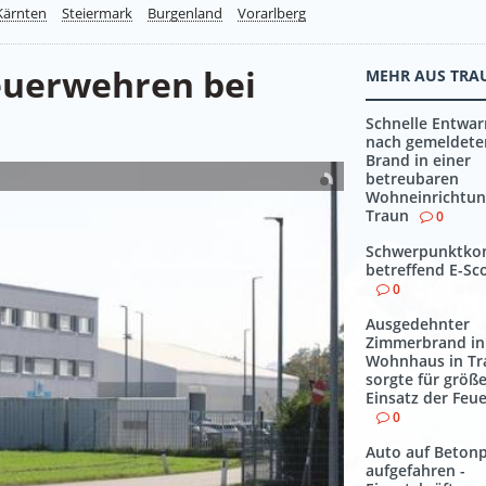
Kärnten
Steiermark
Burgenland
Vorarlberg
Feuerwehren bei
MEHR AUS TRA
Schnelle Entwa
nach gemeldet
Brand in einer
betreubaren
Wohneinrichtun
Traun
0
Schwerpunktkon
betreffend E-Sc
0
Ausgedehnter
Zimmerbrand in
Wohnhaus in Tr
sorgte für größ
Einsatz der Feu
0
Auto auf Betonp
aufgefahren -