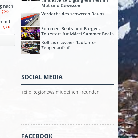
Landesverteidigung erinnert an
Mut und Gewissen
g nach
0
Verdacht des schweren Raubs
n mit
n
0
Sommer, Beats und Burger -
Tourstart für Mäcci Summer Beats
Kollision zweier Radfahrer –
Zeugenaufruf
SOCIAL MEDIA
Teile Regionews mit deinen Freunden
FACEBOOK