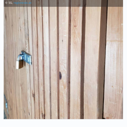
© SG,
regionews.at