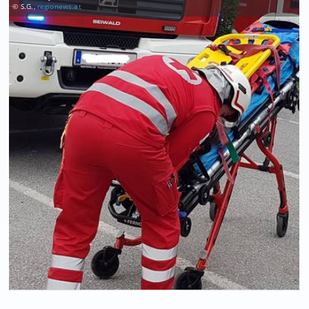
© S.G.,
regionews.at