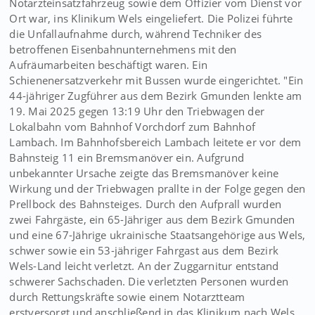
Notarzteinsatzfahrzeug sowie dem Offizier vom Dienst vor
Ort war, ins Klinikum Wels eingeliefert. Die Polizei führte
die Unfallaufnahme durch, während Techniker des
betroffenen Eisenbahnunternehmens mit den
Aufräumarbeiten beschäftigt waren. Ein
Schienenersatzverkehr mit Bussen wurde eingerichtet. "Ein
44-jähriger Zugführer aus dem Bezirk Gmunden lenkte am
19. Mai 2025 gegen 13:19 Uhr den Triebwagen der
Lokalbahn vom Bahnhof Vorchdorf zum Bahnhof
Lambach. Im Bahnhofsbereich Lambach leitete er vor dem
Bahnsteig 11 ein Bremsmanöver ein. Aufgrund
unbekannter Ursache zeigte das Bremsmanöver keine
Wirkung und der Triebwagen prallte in der Folge gegen den
Prellbock des Bahnsteiges. Durch den Aufprall wurden
zwei Fahrgäste, ein 65-Jähriger aus dem Bezirk Gmunden
und eine 67-Jährige ukrainische Staatsangehörige aus Wels,
schwer sowie ein 53-jähriger Fahrgast aus dem Bezirk
Wels-Land leicht verletzt. An der Zuggarnitur entstand
schwerer Sachschaden. Die verletzten Personen wurden
durch Rettungskräfte sowie einem Notarztteam
erstversorgt und anschließend in das Klinikum nach Wels