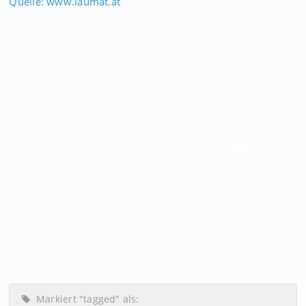
Quelle: www.laumat.at
Markiert "tagged" als: