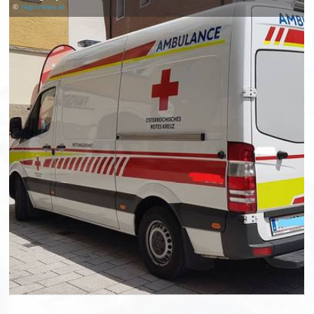
©
regionews.at