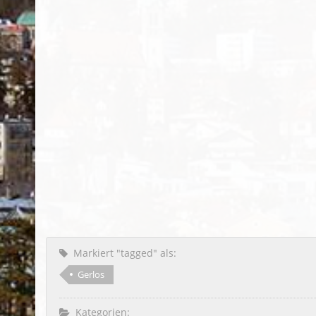
Markiert "tagged" als:
Gerlos
Kategorien: