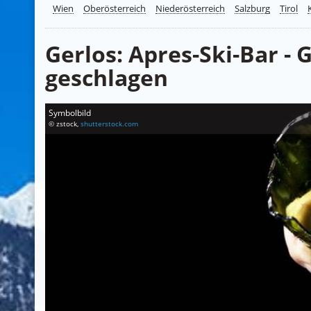
Wien
Oberösterreich
Niederösterreich
Salzburg
Tirol
Gerlos: Apres-Ski-Bar - G
geschlagen
Symbolbild
© zstock,
shutterstock.com