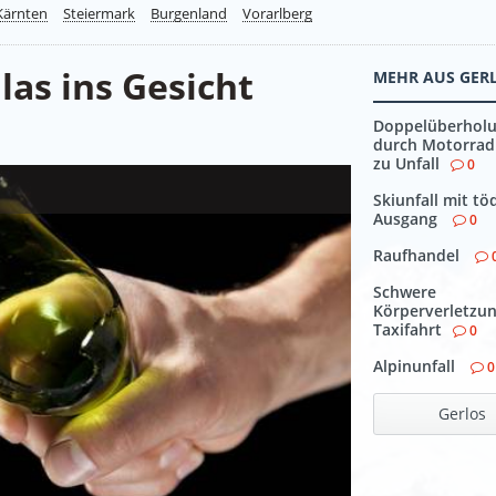
Kärnten
Steiermark
Burgenland
Vorarlberg
las ins Gesicht
MEHR AUS GER
Doppelüberhol
durch Motorrad
zu Unfall
0
Skiunfall mit tö
Ausgang
0
Raufhandel
Schwere
Körperverletzun
Taxifahrt
0
Alpinunfall
0
Gerlos