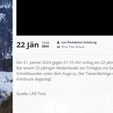
22 Jän
von Redaktion Salzburg
18:06
2024
Print This Article
Am 21. Jänner 2024 gegen 21:10 Uhr schlug ein 22-jähri
Bar einem 25-jährigen Niederländer ein Trinkglas ins 
Schnittwunden unter dem Auge zu. Der Tatverdächtige w
Innsbruck angezeigt.
Quelle: LPD Tirol