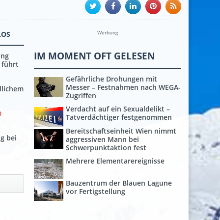
Werbung
LOS
IM MOMENT OFT GELESEN
ung
 führt
Gefährliche Drohungen mit
Messer – Festnahmen nach WEGA-
dlichem
Zugriffen
Verdacht auf ein Sexualdelikt –
0
Tatverdächtiger festgenommen
Bereitschaftseinheit Wien nimmt
g bei
aggressiven Mann bei
Schwerpunktaktion fest
Mehrere Elementarereignisse
Bauzentrum der Blauen Lagune
vor Fertigstellung