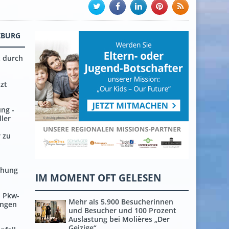
ZBURG
t durch
tzt
ng -
dler
 zu
h
ohung
IM MOMENT OFT GELESEN
 Pkw-
Mehr als 5.900 Besucherinnen
ungen
und Besucher und 100 Prozent
Auslastung bei Molières „Der
Geizige“