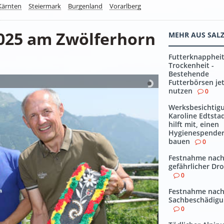
Kärnten
Steiermark
Burgenland
Vorarlberg
025 am Zwölferhorn
MEHR AUS SAL
Futterknapphei
Trockenheit -
Bestehende
Futterbörsen je
nutzen
0
Werksbesichtigu
Karoline Edtsta
hilft mit, einen
Hygienespender
bauen
0
Festnahme nac
gefährlicher Dr
0
Festnahme nach
Sachbeschädig
0