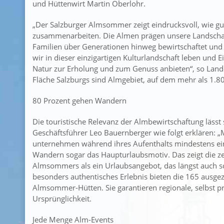
und Hüttenwirt Martin Oberlohr.
„Der Salzburger Almsommer zeigt eindrucksvoll, wie gu
zusammenarbeiten. Die Almen prägen unsere Landscha
Familien über Generationen hinweg bewirtschaftet und
wir in dieser einzigartigen Kulturlandschaft leben und
Natur zur Erholung und zum Genuss anbieten“, so Lande
Fläche Salzburgs sind Almgebiet, auf dem mehr als 1.8
80 Prozent gehen Wandern
Die touristische Relevanz der Almbewirtschaftung lässt
Geschäftsführer Leo Bauernberger wie folgt erklären: 
unternehmen während ihres Aufenthalts mindestens eine
Wandern sogar das Haupturlaubsmotiv. Das zeigt die z
Almsommers als ein Urlaubsangebot, das längst auch sch
besonders authentisches Erlebnis bieten die 165 ausge
Almsommer-Hütten. Sie garantieren regionale, selbst 
Ursprünglichkeit.
Jede Menge Alm-Events