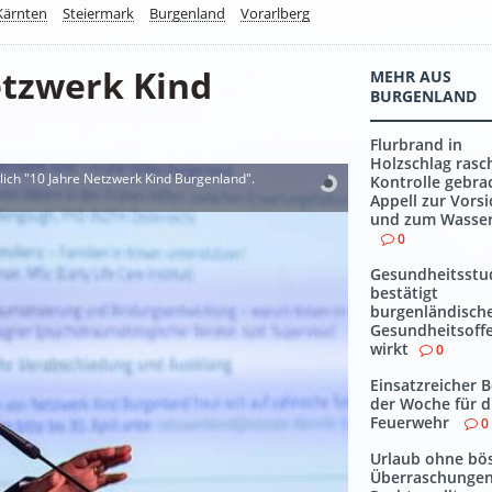
Kärnten
Steiermark
Burgenland
Vorarlberg
etzwerk Kind
MEHR AUS
BURGENLAND
Flurbrand in
Holzschlag rasc
 "10 Jahre Netzwerk Kind Burgenland".
Kontrolle gebra
Appell zur Vorsi
und zum Wasse
0
Gesundheitsstu
bestätigt
burgenländisch
Gesundheitsoff
wirkt
0
Einsatzreicher 
der Woche für d
Feuerwehr
0
Urlaub ohne bö
Überraschungen