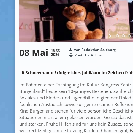
08 Mai
von Redaktion Salzburg
18:00
2026
Print This Article
LR Schneemann: Erfolgreiches Jubiläum im Zeichen früh
Im Rahmen einer Fachtagung im Kultur Kongress Zentru
Burgenland“ heute sein 10-jähriges Bestehen. Zahlreic
Soziales und Kinder- und Jugendhilfe folgten der Einla
fachlichen Austausch sowie zur gemeinsamen Reflexion
Kind Burgenland stehen für viele persönliche Geschicht
Situationen nicht allein gelassen wurden. Genau das ist
und stärken. Frühe Hilfen sind für uns kein Zusatz, son
weil rechtzeitige Unterstützung Kindern Chancen gibt, Fa