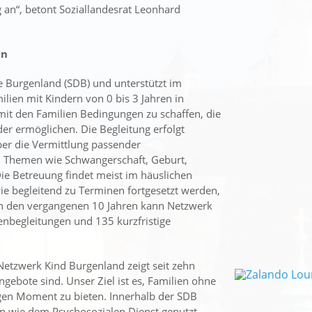
an“, betont Soziallandesrat Leonhard
en
te Burgenland (SDB) und unterstützt im
lien mit Kindern von 0 bis 3 Jahren in
mit den Familien Bedingungen zu schaffen, die
r ermöglichen. Die Begleitung erfolgt
über die Vermittlung passender
ei Themen wie Schwangerschaft, Geburt,
e Betreuung findet meist im häuslichen
wie begleitend zu Terminen fortgesetzt werden,
 In den vergangenen 10 Jahren kann Netzwerk
nbegleitungen und 135 kurzfristige
„Netzwerk Kind Burgenland zeigt seit zehn
ngebote sind. Unser Ziel ist es, Familien ohne
igen Moment zu bieten. Innerhalb der SDB
 wie dem Psychosozialen Dienst genutzt