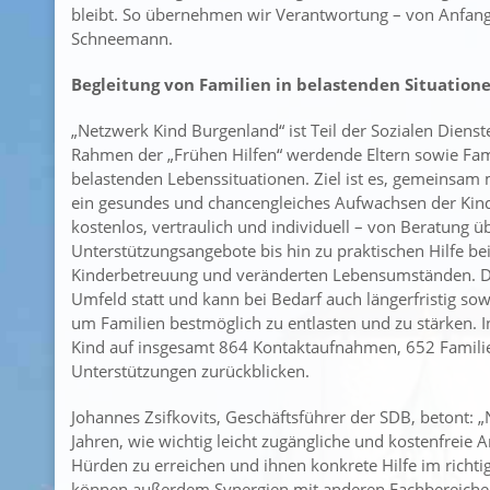
bleibt. So übernehmen wir Verantwortung – von Anfang 
Schneemann.
Begleitung von Familien in belastenden Situation
„Netzwerk Kind Burgenland“ ist Teil der Sozialen Diens
Rahmen der „Frühen Hilfen“ werdende Eltern sowie Fami
belastenden Lebenssituationen. Ziel ist es, gemeinsam 
ein gesundes und chancengleiches Aufwachsen der Kinde
kostenlos, vertraulich und individuell – von Beratung 
Unterstützungsangebote bis hin zu praktischen Hilfe b
Kinderbetreuung und veränderten Lebensumständen. Di
Umfeld statt und kann bei Bedarf auch längerfristig so
um Familien bestmöglich zu entlasten und zu stärken.
Kind auf insgesamt 864 Kontaktaufnahmen, 652 Familie
Unterstützungen zurückblicken.
Johannes Zsifkovits, Geschäftsführer der SDB, betont: 
Jahren, wie wichtig leicht zugängliche und kostenfreie A
Hürden zu erreichen und ihnen konkrete Hilfe im richt
können außerdem Synergien mit anderen Fachbereichen