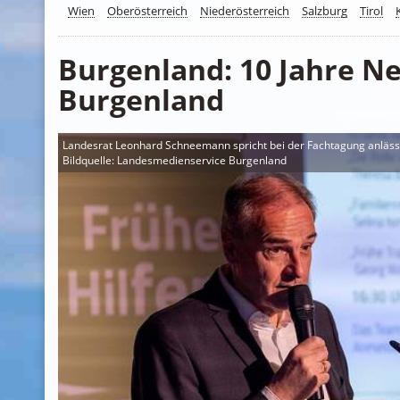
Wien
Oberösterreich
Niederösterreich
Salzburg
Tirol
Burgenland: 10 Jahre N
Burgenland
Landesrat Leonhard Schneemann spricht bei der Fachtagung anlässlich
Bildquelle: Landesmedienservice Burgenland