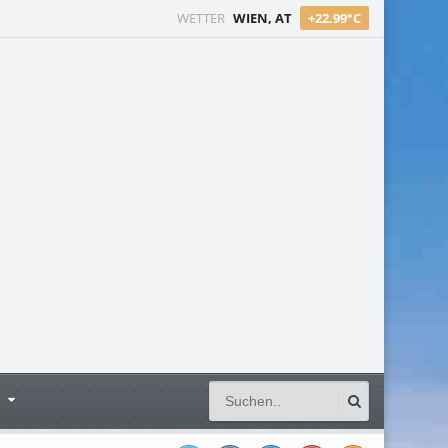
WETTER
WIEN, AT
+22.99°C