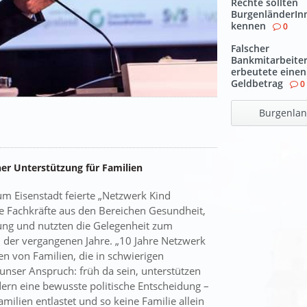
Rechte sollten
BurgenländerIn
kennen
0
Falscher
Bankmitarbeite
erbeutete eine
Geldbetrag
0
Burgenla
er Unterstützung für Familien
m Eisenstadt feierte „Netzwerk Kind
he Fachkräfte aus den Bereichen Gesundheit,
dung und nutzten die Gelegenheit zum
 der vergangenen Jahre. „10 Jahre Netzwerk
en von Familien, die in schwierigen
 unser Anspruch: früh da sein, unterstützen
dern eine bewusste politische Entscheidung –
milien entlastet und so keine Familie allein