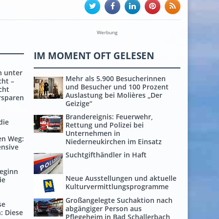
Werbung
IM MOMENT OFT GELESEN
h unter
Mehr als 5.900 Besucherinnen
cht –
und Besucher und 100 Prozent
cht
Auslastung bei Molières „Der
rsparen
Geizige“
Brandereignis: Feuerwehr,
die
Rettung und Polizei bei
Unternehmen in
en Weg:
Niederneukirchen im Einsatz
ensive
Suchtgifthändler in Haft
Beginn
Neue Ausstellungen und aktuelle
ie
Kulturvermittlungsprogramme
Großangelegte Suchaktion nach
se
abgängiger Person aus
: Diese
Pflegeheim in Bad Schallerbach