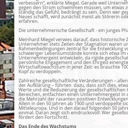
verbessern“, erklärte Miegel. Gerade weil Unter
gegen den Strom schwimmen müssen, um etwas zu 
ständig das Gefühl, bedrängt zu sein. Denn wer g
Neues schafft, wird zunächst meist als Störerin
erfahren.
Die unternehmerische Gesellschaft - ein junges 
Meinhard Miegel verwies darauf, dass historisch
Unternehmer stets Zeiten der Stagnation waren un
Rahmenbedingungen zentral für die Entwicklung v
schwieriger Lebensumstände konnte sich etwa im 
Unternehmergeist entwickeln, da rigide gesellsch
persönliche Engagement und den Ehrgeiz einengt
Wirtschaftswachstum in jener Zeit: es brauchte 100
Kopf zu verdoppeln.
Zahlreiche gesellschaftliche Veränderungen – allen
der Aufklärung – führten dazu, dass sich dies, et
Werte und die Reduzierung der gesellschaftlichen
Bereichen, entfachten einen Unternehmergeist in 
die Mehrzahl der rasanten positiven Entwicklungen 
Allein in den 50 Jahren ab 1900 und verdoppelte sic
Mitteleuropa. Und in den darauf folgenden 50 Jahr
einmal. Daran zeigt sich eindrucksvoll: Wer gesell
fördert den Fortschritt.
Das Ende des Wachstums