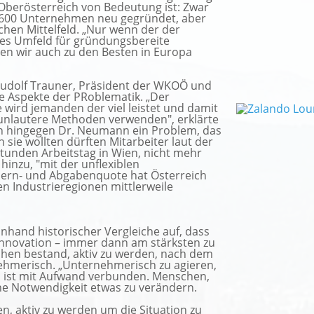
 Oberösterreich von Bedeutung ist: Zwar
5.600 Unternehmen neu gegründet, aber
schen Mittelfeld. „Nur wenn der der
res Umfeld für gründungsbereite
n wir auch zu den Besten in Europa
Rudolf Trauner, Präsident der WKOÖ und
e Aspekte der PRoblematik. „Der
wird jemanden der viel leistet und damit
 unlautere Methoden verwenden", erklärte
sah hingegen Dr. Neumann ein Problem, das
n sie wollten dürften Mitarbeiter laut der
tunden Arbeitstag in Wien, nicht mehr
hinzu, "mit der unflexiblen
uern- und Abgabenquote hat Österreich
 Industrieregionen mittlerweile
nhand historischer Vergleiche auf, dass
nnovation – immer dann am stärksten zu
chen bestand, aktiv zu werden, nach dem
ehmerisch. „Unternehmerisch zu agieren,
ist mit Aufwand verbunden. Menschen,
ne Notwendigkeit etwas zu verändern.
n, aktiv zu werden um die Situation zu