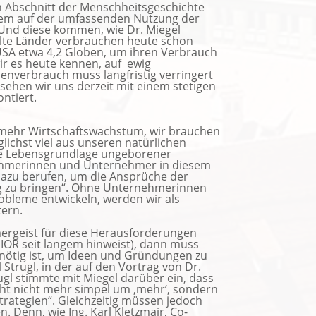
en Abschnitt der Menschheitsgeschichte
allem auf der umfassenden Nutzung der
Und diese kommen, wie Dr. Miegel
elte Länder verbrauchen heute schon
USA etwa 4,2 Globen, um ihren Verbrauch
ir es heute kennen, auf ewig
cenverbrauch muss langfristig verringert
ehen wir uns derzeit mit einem stetigen
ntiert.
r mehr Wirtschaftswachstum, wir brauchen
glichst viel aus unseren natürlichen
ie Lebensgrundlage ungeborener
nehmerinnen und Unternehmer in diesem
 dazu berufen, um die Ansprüche der
ng zu bringen“. Ohne Unternehmerinnen
bleme entwickeln, werden wir als
tern.
ergeist für diese Herausforderungen
IOR seit langem hinweist), dann muss
 nötig ist, um Ideen und Gründungen zu
Strugl, in der auf den Vortrag von Dr.
gl stimmte mit Miegel darüber ein, dass
ht nicht mehr simpel um ‚mehr‘, sondern
rategien“. Gleichzeitig müssen jedoch
 Denn, wie Ing. Karl Kletzmair, Co-