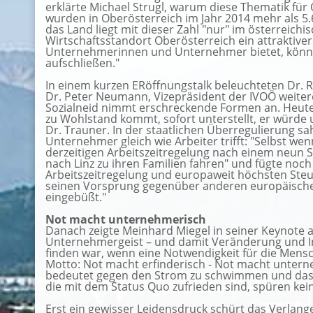
erklärte Michael Strugl, warum diese Thematik für
wurden in Oberösterreich im Jahr 2014 mehr als 
das Land liegt mit dieser Zahl "nur" im österreichi
Wirtschaftsstandort Oberösterreich ein attraktive
Unternehmerinnen und Unternehmer bietet, könne
aufschließen."
In einem kurzen ERöffnungstalk beleuchteten Dr. 
Dr. Peter Neumann, Vizepräsident der IVOÖ weiter
Sozialneid nimmt erschreckende Formen an. Heute 
zu Wohlstand kommt, sofort unterstellt, er würde
Dr. Trauner. In der staatlichen Überregulierung 
Unternehmer gleich wie Arbeiter trifft: "Selbst wen
derzeitigen Arbeitszeitregelung nach einem neun S
nach Linz zu ihren Familien fahren" und fügte noch 
Arbeitszeitregelung und europaweit höchsten Ste
seinen Vorsprung gegenüber anderen europäischen
eingebüßt."
Not macht unternehmerisch
Danach zeigte Meinhard Miegel in seiner Keynote a
Unternehmergeist – und damit Veränderung und I
finden war, wenn eine Notwendigkeit für die Mens
Motto: Not macht erfinderisch - Not macht untern
bedeutet gegen den Strom zu schwimmen und das 
die mit dem Status Quo zufrieden sind, spüren kei
Erst ein gewisser Leidensdruck schürt das Verlange