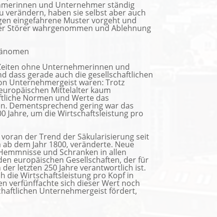
nehmerinnen und Unternehmer ständig
verändern, haben sie selbst aber auch
egen eingefahrene Muster vorgeht und
 oder Störer wahrgenommen und Ablehnung
Phänomen
e Zeiten ohne Unternehmerinnen und
d dass gerade auch die gesellschaftlichen
on Unternehmergeist waren: Trotz
europäischen Mittelalter kaum
aftliche Normen und Werte das
en. Dementsprechend gering war das
0 Jahre, um die Wirtschaftsleistung pro
 voran der Trend der Säkularisierung seit
wa ab dem Jahr 1800, veränderte. Neue
 Hemmnisse und Schranken in allen
den europäischen Gesellschaften, der für
der letzten 250 Jahre verantwortlich ist.
h die Wirtschaftsleistung pro Kopf in
en verfünffachte sich dieser Wert noch
schaftlichen Unternehmergeist fördert,