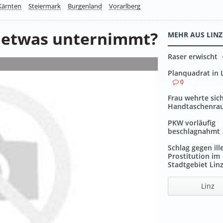
Kärnten
Steiermark
Burgenland
Vorarlberg
 etwas unternimmt?
MEHR AUS LINZ
Raser erwischt
Planquadrat in 
0
Frau wehrte sic
Handtaschenra
PKW vorläufig
beschlagnahmt
Schlag gegen ill
Prostitution im
Stadtgebiet Lin
Linz