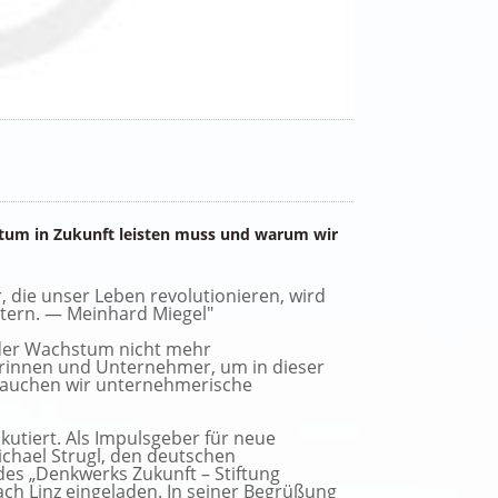
tum in Zukunft leisten muss und warum wir
ie unser Leben revolutionieren, wird
itern. — Meinhard Miegel"
 der Wachstum nicht mehr
rinnen und Unternehmer, um in dieser
rauchen wir unternehmerische
kutiert. Als Impulsgeber für neue
ael Strugl, den deutschen
des „Denkwerks Zukunft – Stiftung
ach Linz eingeladen. In seiner Begrüßung