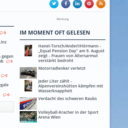
Werbung
IM MOMENT OFT GELESEN
0
Linz
Hanel-Torsch/Anderl/Hörmann -
„Equal Pension Day“ am 9. August
zeigt - Frauen von Altersarmut
h gegen
verstärkt bedroht
ub
0
Motorradlenker verletzt
0
Jeder Liter zählt -
egale
Alpenvereinshütten kämpfen mit
Wasserknappheit
z
0
Verdacht des schweren Raubs
Volleyball-Kracher in der Sport
Arena Wien