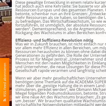
Diese gewaltige Entwicklung in einem relativ kurz
hat jedoch auch eine Kehrseite: Sie basierte vor 
Ressourcen Europas und des gesamten Planeten. 
betonte, scheinbar nun an ihre Grenzen: „Entwick
mehr Ressourcen als sie haben, so benötigen die 
zu befriedigen. Das Wirtschaftswachstum, so wie w
fortzuführen, ist unmöglich, der absolute Ressour
werden“. Dementsprechend, so die Argmentation, s
Rückgang des Wachstums in allen Bereichen konfro
Effizienz- und Suffizienz-Revolution nötig
Was wir in Zukunft brauchen, ist nicht einfach nu
vor allem mehr Effizienz in allen Bereichen, um mö
Ressourcen herausholen zu können ohne dabei d
Generationen zu gefährden. Die Rolle der Unter
Prozess ist für Miegel zentral: „Unternehmer sind
Menschen mit den realen Möglichkeiten in Einkla
RSS-Feed abonnieren
und Unternehmer, die neue Lösungen für diese Pro
Gesellschaft rapide verarmen und langfristig schei
Wenn wir aber mehr gesellschaftlichen Unternehm
benötigen (eine Thematik auf die ACADEMIA SUPER
mehr über die „geistige Haltung die in einem Land
stimulieren, geredet werden“, wie Obmann Michael 
Miegel folgenden Podiumsdiskussion, betonte. Stru
wir eine neue Art des Wachstums brauchen: „Es ge
um ‚besser‘. Wir brauchen qualitative Wachstumsst
wirtschaftliche Notwendigkeiten mitbedacht werden.