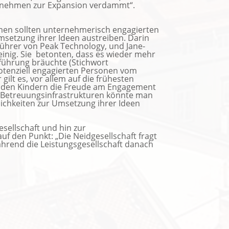
ernehmen zur Expansion verdammt“.
men sollten unternehmerisch engagierten
msetzung ihrer Ideen austreiben. Darin
führer von Peak Technology, und Jane-
inig. Sie betonten, dass es wieder mehr
sführung bräuchte (Stichwort
 potenziell engagierten Personen vom
ilt es, vor allem auf die frühesten
n den Kindern die Freude am Engagement
e Betreuungsinfrastrukturen könnte man
lichkeiten zur Umsetzung ihrer Ideen
sellschaft und hin zur
auf den Punkt: „Die Neidgesellschaft fragt
ährend die Leistungsgesellschaft danach