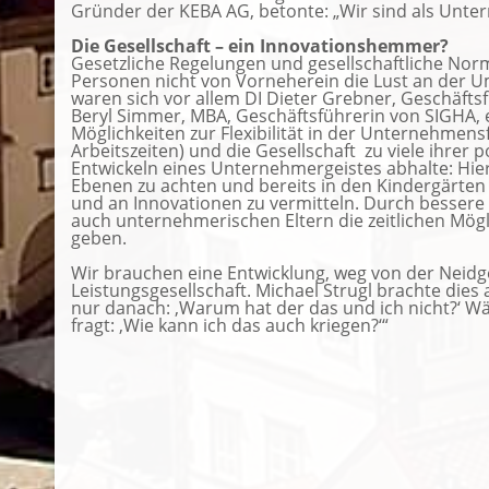
Gründer der KEBA AG, betonte: „Wir sind als Unt
Die Gesellschaft – ein Innovationshemmer?
Gesetzliche Regelungen und gesellschaftliche Nor
Personen nicht von Vorneherein die Lust an der U
waren sich vor allem DI Dieter Grebner, Geschäfts
Beryl Simmer, MBA, Geschäftsführerin von SIGHA, e
Möglichkeiten zur Flexibilität in der Unternehmen
Arbeitszeiten) und die Gesellschaft zu viele ihrer
Entwickeln eines Unternehmergeistes abhalte: Hier g
Ebenen zu achten und bereits in den Kindergärte
und an Innovationen zu vermitteln. Durch besser
auch unternehmerischen Eltern die zeitlichen Mög
geben.
Wir brauchen eine Entwicklung, weg von der Neidge
Leistungsgesellschaft. Michael Strugl brachte dies 
nur danach: ‚Warum hat der das und ich nicht?‘ W
fragt: ‚Wie kann ich das auch kriegen?‘“