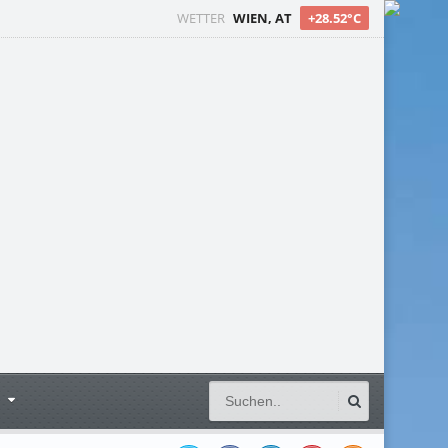
WETTER
WIEN, AT
+28.52°C