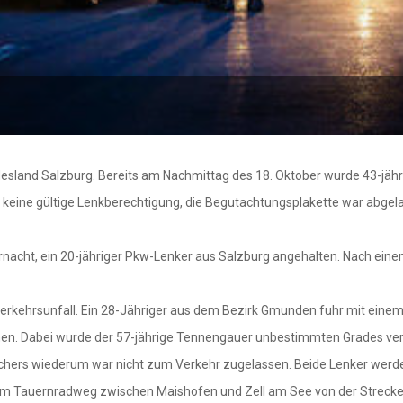
nd Salzburg. Bereits am Nachmittag des 18. Oktober wurde 43-jährige
keine gültige Lenkberechtigung, die Begutachtungsplakette war abgela
ernacht, ein 20-jähriger Pkw-Lenker aus Salzburg angehalten. Nach ein
ehrsunfall. Ein 28-Jähriger aus dem Bezirk Gmunden fuhr mit einem vi
n. Dabei wurde der 57-jährige Tennengauer unbestimmten Grades verl
ichers wiederum war nicht zum Verkehr zugelassen. Beide Lenker werd
dem Tauernradweg zwischen Maishofen und Zell am See von der Strecke