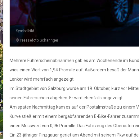
Symbolbild
© Pressefoto Scharinger
Mehrere Führerscheinabnahmen gab es am Wochenende im Bundesla
wies einen Wert von 1,94 Promille auf. Außerdem besaß der Mann 
Lenker wird mehrfach angezeigt.
Im Stadtgebiet von Salzburg wurde am 19. Oktober, kurz vor Mitt
seinen Führerschein abgeben. Er wird ebenfalls angezeigt.
Am späten Nachmittag kam es auf der Postalmstraße zu einem Verk
Kurve stieß er mit einem bergabfahrenden E-Bike-Fahrer zusamme
einen Messwert von 0,96 Promille. Das Fahrzeug des Oberösterre
Ein 23-jähriger Pinzgauer geriet am Abend mit seinem Pkw auf 