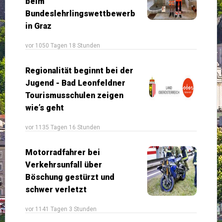
beim
Bundeslehrlingswettbewerb
in Graz
vor 1050 Tagen 18 Stunden
Regionalität beginnt bei der
Jugend - Bad Leonfeldner
Tourismusschulen zeigen
wie’s geht
vor 1135 Tagen 16 Stunden
Motorradfahrer bei
Verkehrsunfall über
Böschung gestürzt und
schwer verletzt
vor 1141 Tagen 3 Stunden