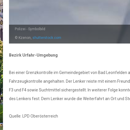
Polizei - Symbolbild
© Kzenon,
shutterstock.com
Bezirk Urfahr-Umgebung
Bei einer Grenzkontrolle im Gemeindegebiet von Bad Leonfelden 
Fahrzeugkontrolle angehalten. Der Lenker reiste mit einem Freu
F3 und F4 sowie Suchtmittel sichergestellt. In weiterer Folge konn
des Lenkers fest. Dem Lenker wurde die Weiterfahrt an Ort und S
Quelle: LPD Oberösterreich